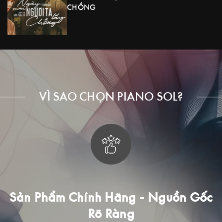
CHỒNG
VÌ SAO CHỌN PIANO SOL?
c
Trải Nghiệm Mua Sắm Đẳng Cấp
Với mong muốn mang đến cho khách hàng tại Việt Nam được