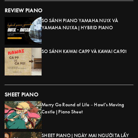
REVIEW PIANO
SO SÁNH PIANO YAMAHA NU1X VÀ
YAMAHA NU1XA | HYBRID PIANO
SO SÁNH KAWAI CA99 VÀ KAWAI CA901
SHEET PIANO
Merry Go Round of Life – Howl’s Moving
Castle | Piano Sheet
SHEET PIANO | NGÀY MAI NGƯỜI TA LẤY