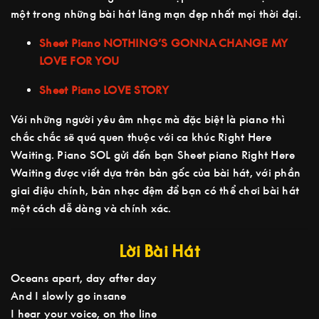
một trong những bài hát lãng mạn đẹp nhất mọi thời đại.
Sheet Piano
NOTHING’S GONNA CHANGE MY
LOVE FOR YOU
Sheet Piano LOVE STORY
Với những người yêu âm nhạc mà đặc biệt là piano thì
chắc chắc sẽ quá quen thuộc với ca khúc Right Here
Waiting. Piano SOL gửi đến bạn Sheet piano Right Here
Waiting được viết dựa trên bản gốc của bài hát, với phần
giai điệu chính, bản nhạc đệm để bạn có thể chơi bài hát
một cách dễ dàng và chính xác.
Lời Bài Hát
Oceans apart, day after day
And I slowly go insane
I hear your voice, on the line