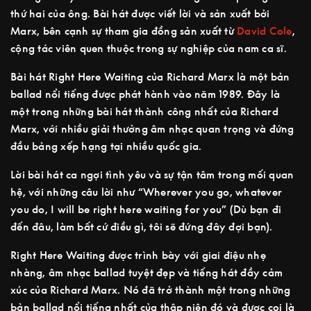
thứ hai của ông. Bài hát được viết lời và sản xuất bởi
Marx, bên cạnh sự tham gia đồng sản xuất từ
David Cole
,
cộng tác viên quen thuộc trong sự nghiệp của nam ca sĩ.
Bài hát Right Here Waiting của Richard Marx là một bản
ballad nổi tiếng được phát hành vào năm 1989. Đây là
một trong những bài hát thành công nhất của Richard
Marx, với nhiều giải thưởng âm nhạc quan trọng và đứng
đầu bảng xếp hạng tại nhiều quốc gia.
Lời bài hát ca ngợi tình yêu và sự tận tâm trong mối quan
hệ, với những câu lời như “Wherever you go, whatever
you do, I will be right here waiting for you” (Dù bạn đi
đến đâu, làm bất cứ điều gì, tôi sẽ đứng đây đợi bạn).
Right Here Waiting được trình bày với giai điệu nhẹ
nhàng, âm nhạc ballad tuyệt đẹp và tiếng hát đầy cảm
xúc của Richard Marx. Nó đã trở thành một trong những
bản ballad nổi tiếng nhất của thập niên đó và được coi là