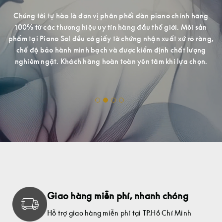
tiếp cận những dòng sản phẩm cao cấp, chất lượng cao, Piano
g
Đ
Sol trang bị một không gian chuyên nghiệp lịch sự, nhiều mẫu
mã cho quý khách hàng hài lòng khi đến trải nghiệm và mua
g,
c
sắm.
.
Giao hàng miễn phí, nhanh chóng
Hỗ trợ giao hàng miễn phí tại TP.Hồ Chí Minh