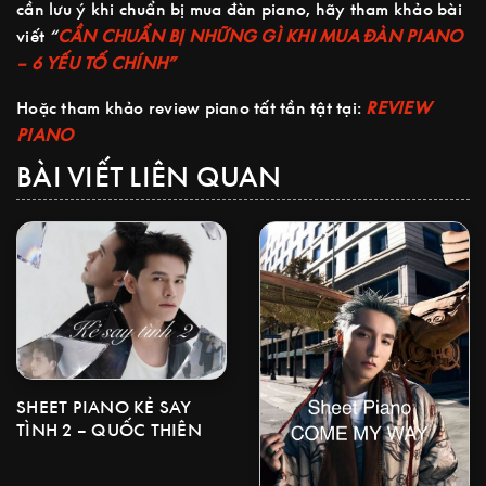
cần lưu ý khi chuẩn bị mua đàn piano, hãy tham khảo bài
viết
“
CẦN CHUẨN BỊ NHỮNG GÌ KHI MUA ĐÀN PIANO
– 6 YẾU TỐ CHÍNH”
Hoặc tham khảo review piano tất tần tật tại:
REVIEW
PIANO
BÀI VIẾT LIÊN QUAN
SHEET PIANO KẺ SAY
TÌNH 2 – QUỐC THIÊN