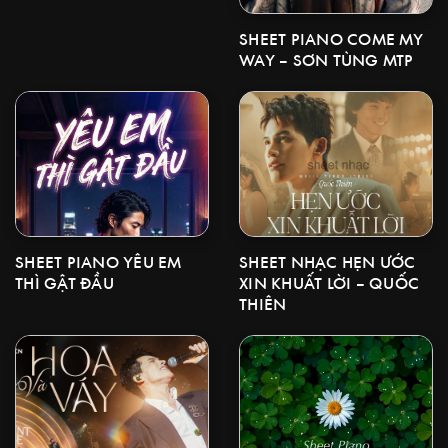
SHEET PIANO COME MY
WAY – SƠN TÙNG MTP
SHEET NHẠC HẸN ƯỚC
SHEET PIANO YÊU EM
XIN KHUẤT LỜI – QUỐC
THÌ GẬT ĐẦU
THIÊN