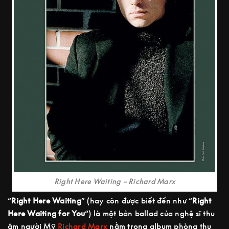
Right Here Waiting – Richard Marx
“
Right Here Waiting
” (hay còn được biết đến như “
Right
Here Waiting for You
“) là một bản ballad của nghệ sĩ thu
âm người Mỹ
Richard Marx
nằm trong album phòng thu