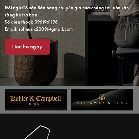
Đội ngũ Cố vấn Bán hàng chuyên gia của chúng tôi luôn sẵn
sàng hỗ trợ bạn.
Số điện thoại:
0961961196
Email:
solmusic2009@gmail.com
Liên hệ ngay