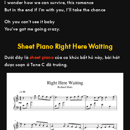
I wonder how we can survive, this romance
But in the end if I’m with you, I’ll take the chance
Oh you can’t see it baby
You’ve got me going crazy.
Sheet Piano Right Here Waiting
Dưới đây là
sheet piano
của ca khúc bất hủ này, bài hát
được soạn ở Tone C đô trưởng.