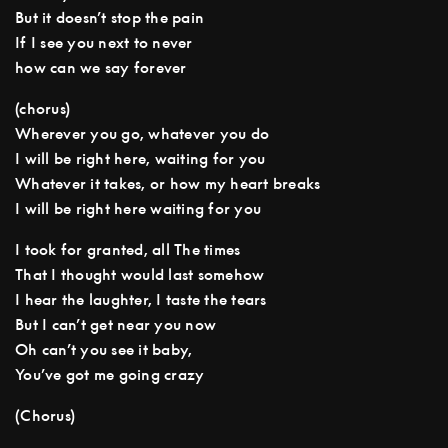
But it doesn’t stop the pain
If I see you next to never
how can we say forever
(chorus)
Wherever you go, whatever you do
I will be right here, waiting for you
Whatever it takes, or how my heart breaks
I will be right here waiting for you
I took for granted, all The times
That I thought would last somehow
I hear the laughter, I taste the tears
But I can’t get near you now
Oh can’t you see it baby,
You’ve got me going crazy
(Chorus)