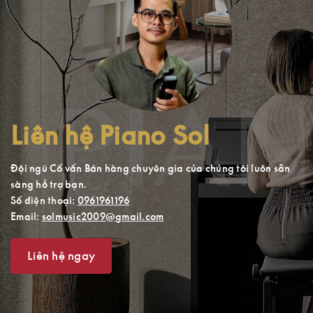
Liên hệ Piano Sol
Đội ngũ Cố vấn Bán hàng chuyên gia của chúng tôi luôn sẵn
sàng hỗ trợ bạn.
Số điện thoại:
0961961196
Email:
solmusic2009@gmail.com
Liên hệ ngay