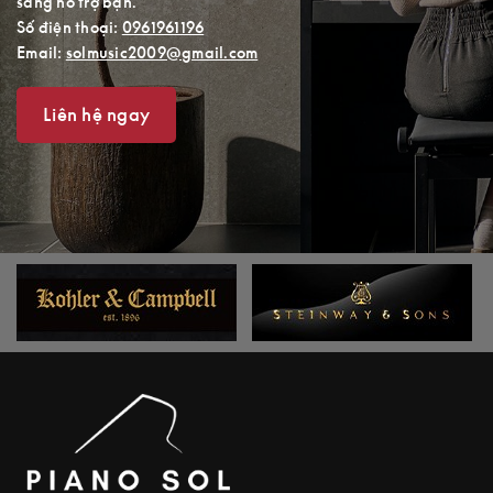
sàng hỗ trợ bạn.
Số điện thoại:
0961961196
Email:
solmusic2009@gmail.com
Liên hệ ngay