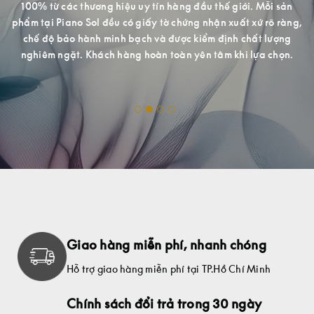
mã cho quý khách hàng hài lòng khi đến trải nghiệm và mua
g,
c
sắm.
.
Giao hàng miễn phí, nhanh chóng
Hỗ trợ giao hàng miễn phí tại TP.Hồ Chí Minh
Chính sách đổi trả trong 30 ngày