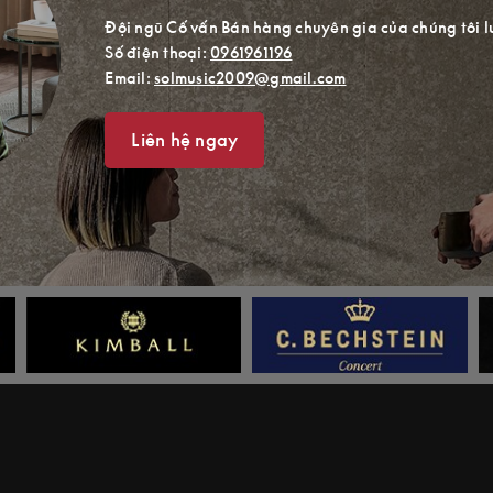
Đội ngũ Cố vấn Bán hàng chuyên gia của chúng tôi l
Số điện thoại:
0961961196
Email:
solmusic2009@gmail.com
Liên hệ ngay