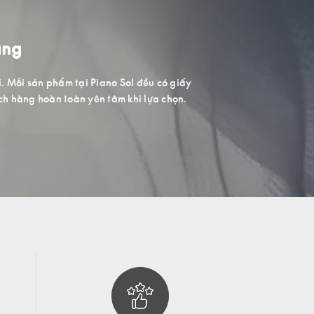
ượng cao, Piano Sol trang bị một không
nghiệm và mua sắm.