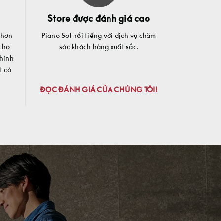
Store được đánh giá cao
 hơn
Piano Sol nổi tiếng với dịch vụ chăm
 cho
sóc khách hàng xuất sắc.
chỉnh
t có
ĐỌC ĐÁNH GIÁ CỦA CHÚNG TÔI!