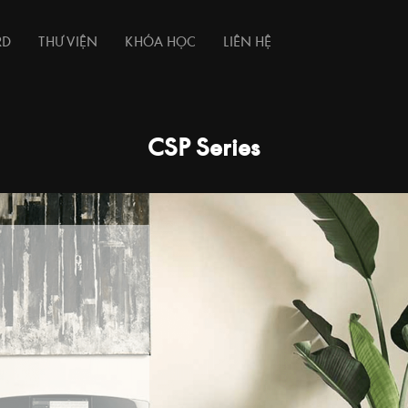
RD
THƯ VIỆN
KHÓA HỌC
LIÊN HỆ
CSP Series