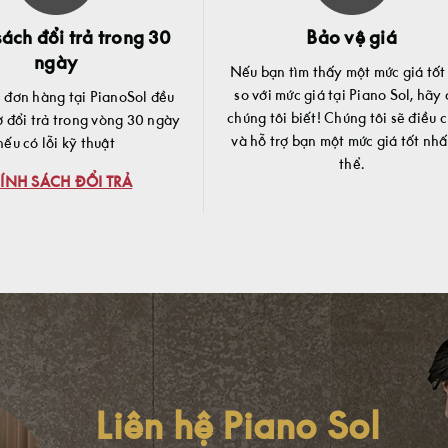
ách đổi trả trong 30
Bảo vệ giá
ngày
Nếu bạn tìm thấy một mức giá tốt
so với mức giá tại Piano Sol, hãy
c đơn hàng tại PianoSol đều
chúng tôi biết! Chúng tôi sẽ điều 
ợ đổi trả trong vòng 30 ngày
và hỗ trợ bạn một mức giá tốt nhấ
nếu có lỗi kỹ thuật
thể.
ÍNH SÁCH ĐỔI TRẢ
Liên hệ Piano Sol