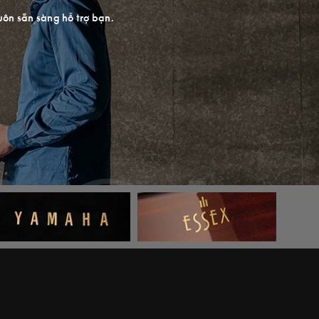
uôn sẵn sàng hỗ trợ bạn.