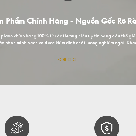
Trải Nghiệm Mua Sắm Đẳng Cấp
 tại Việt Nam được tiếp cận những dòng sản phẩm cao cấp, chất l
p lịch sự, nhiều mẫu mã cho quý khách hàng hài lòng khi đến trải 