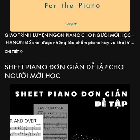
GIÁO TRÌNH LUYỆN NGÓN PIANO CHO NGƯỜI MỚI HỌC –
HANON Để chơi được những tác phẩm piano hay và khó thì
đòi hỏi người chơi phải có kỹ thuật ngón tốt. Để có một bộ
CHI TIẾT
ngón tốt thì không có cách nào khác ngoài việc luyện tập
thường xuyên. Vậy tập luyện theo giáo trình ...
Read more
SHEET PIANO ĐƠN GIẢN DỄ TẬP CHO
NGƯỜI MỚI HỌC