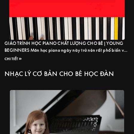
GIÁO TRÌNH HỌC PIANO CHẤT LƯỢNG CHO BÉ | YOUNG
BEGINNERS Môn học piano ngày này trở nên rất phổ biến và
là môn học rất cần thiết cho các bé bởi những lợi ích nó mang
CHI TIẾT
lại. Để tạo cho bé có một nền tảng vững chắc, cảm hứng hơn
trong việc học piano ...
Read more
NHẠC LÝ CƠ BẢN CHO BÉ HỌC ĐÀN