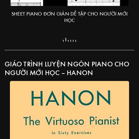
GIÁO TRÌNH PIANO CHO NGƯỜI MỚI BẮT ĐẦU
GIÁO TRÌNH LUYỆN NGÓN PIANO CHO
NGƯỜI MỚI HỌC – HANON