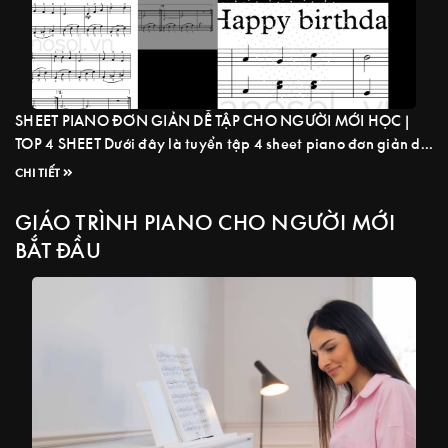
SHEET PIANO ĐƠN GIẢN DỄ TẬP CHO NGƯỜI MỚI HỌC |
TOP 4 SHEET Dưới đây là tuyển tập 4 sheet piano đơn giản dễ
tập dành cho người mới bắt đầu học piano, sheet nhạc bao
CHI TIẾT
gồm những tiết tấu nhạc lý căn bản, như: móc đen, móc đơn,
dấu chấm vôi, và 1 ...
Read more
GIÁO TRÌNH PIANO CHO NGƯỜI MỚI
BẮT ĐẦU