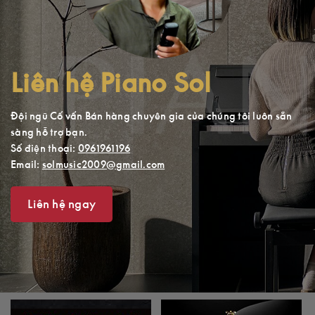
Liên hệ Piano Sol
Đội ngũ Cố vấn Bán hàng chuyên gia của chúng tôi luôn sẵn
sàng hỗ trợ bạn.
Số điện thoại:
0961961196
Email:
solmusic2009@gmail.com
Liên hệ ngay