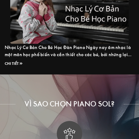
Nhạc Lý Cơ Bản Cho Bé Học Đàn Piano Ngày nay âm nhạc là
một môn học phổ biến và cần thiết cho các bé, bởi những lợi
ích của nó mang lại, chúng ta sẽ dễ dàng tìm thấy rất nhiều tài
CHI TIẾT
liệu nhạc lý được bán ở các cửa hàng sách nhưng không ...
Read more
VÌ SAO CHỌN PIANO SOL?