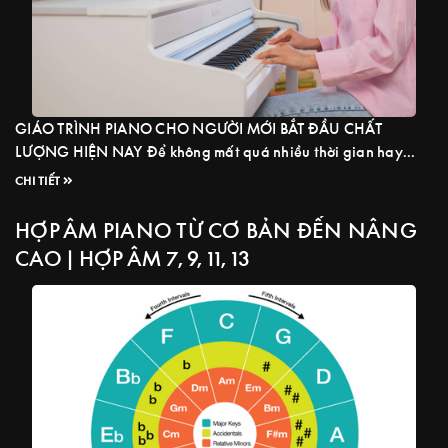
GIÁO TRÌNH PIANO CHO NGƯỜI MỚI BẮT ĐẦU CHẤT
LƯỢNG HIỆN NAY Để không mất quá nhiều thời gian hay
giúp bạn duy trì niềm đam mê với piano trong xuyên suốt quá
CHI TIẾT
trình học mà không phải bỏ ngang giữa chừng, thì việc bạn
lựa chọn 1 giáo trình chất lượng và phù hợp ...
Read more
HỢP ÂM PIANO TỪ CƠ BẢN ĐẾN NÂNG
CAO | HỢP ÂM 7, 9, 11, 13