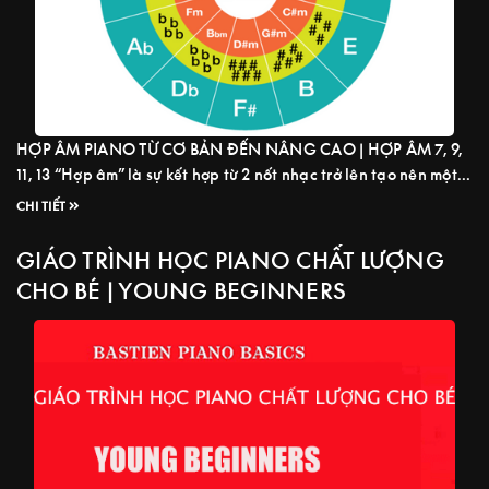
HỢP ÂM PIANO TỪ CƠ BẢN ĐẾN NÂNG CAO | HỢP ÂM 7, 9,
11, 13 “Hợp âm” là sự kết hợp từ 2 nốt nhạc trở lên tạo nên một
âm thanh màu sắc, hợp rất quan trọng đối với người học cover
CHI TIẾT
– đệm hát – hòa âm – phối khí, biết được ...
Read more
GIÁO TRÌNH HỌC PIANO CHẤT LƯỢNG
CHO BÉ | YOUNG BEGINNERS