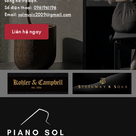
sàng hỗ trợ bạn.
Số điện thoại:
0961961196
Email:
solmusic2009@gmail.com
Liên hệ ngay