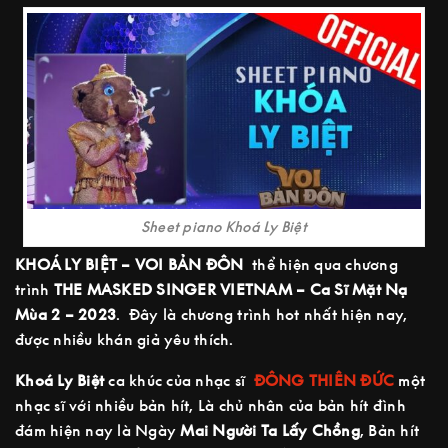
Sheet piano Khoá Ly Biệt
KHOÁ LY BIỆT – VOI BẢN ĐÔN
thể hiện qua chương
trình
THE MASKED SINGER VIETNAM – Ca Sĩ Mặt Nạ
Mùa 2 – 2023
. Đây là chương trình hot nhất hiện nay,
được nhiều khán giả yêu thích.
Khoá Ly Biệt
ca khúc của nhạc sĩ
ĐÔNG THIÊN ĐỨC
một
nhạc sĩ với nhiều bản hít, Là chủ nhân của bản hít đình
đám hiện nay là Ngày
Mai Người Ta Lấy Chồng
, Bản hít