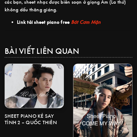
các bạn, sheet nhạc được biên soạn ở giọng Am (La thứ)
không dấu thăng giáng.
Link tải sheet piano free
Bát Cơm Mặn
BÀI VIẾT LIÊN QUAN
SHEET PIANO KẺ SAY
TÌNH 2 – QUỐC THIÊN