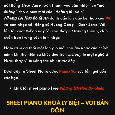
nổi tiếng
Dear Jane
hoàn thành vừa vặn nhiệm vụ “mở
đường” cho album mới của “Hoàng tử Indie”.
Những Lời Hứa Bỏ Quên
đánh dấu lần đầu kết hợp của
Vũ
.
và ban nhạc nổi tiếng xứ Hương Cảng – Dear Jane. Với
lần tái xuất V-Pop này Vũ cho thấy sự trưởng thành, chín
chắn hơn trong cách làm nhạc.
Nam ca sĩ đã thổi một làn gió mới cho âm nhạc của chính
mình khi thể hiện ca khúc dựa trên
melody
từ một nghệ sĩ
khác, thay vì tự sáng tác như trước đây.
Dưới đây là
Sheet Piano
được
Piano Sol
sưu tầm gửi đến
các bạn.
Link tải sheet piano free
Những Lời Hứa Bỏ Quên
SHEET PIANO KHOÁ LY BIỆT – VOI BẢN
ĐÔN