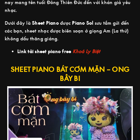
nay mang tên tuổi Đông Thiên Đức đến với khán giả yêu
nhạc.
Dưới đây là
Sheet Piano
được
Piano Sol
sưu tầm gửi đến
các bạn, sheet nhạc được biên soạn ở giọng Am (La thứ)
không dấu thăng giáng.
Link tải sheet piano free
Khoá Ly Biệt
SHEET PIANO BÁT CƠM MẶN – ONG
BÂY BI