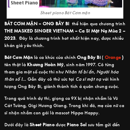
Sheet piano Bát Cơm mặn
BÁT CƠM MẶN – ONG BÂY BI
thể hiện qua chương trình
THE MASKED SINGER VIETNAM – Ca Sĩ Mặt Nạ Mùa 2 –
2023
. Đây là chương trình hot nhất hiện nay, được nhiều
khán giả yêu thích.
Bát Cơm Mặn
là ca khúc của chính
Ong Bây Bi
(
Orange
)
tên thật là
Khương Hoàn Mỹ
, sinh năm 1997. Cô từng
tham gia một số cuộc thi như
Nhân tố bí ẩn, Người hóa
thân số 1…
Gần đây cô thử sức tại
Ca sĩ mặt nạ
với hình
tượng Ong Bây Bi, giành thành tích á quân chung cuộc.
Trong quá trình dự thi, giọng ca 9X bị nhận nhầm là Vũ
Cát Tường, Gigi Hương Giang. Trong khi đó, mẹ của nữ ca
sĩ nhận nhầm con gái là mascot Hippo Happy.
Dưới đây là
Sheet Piano
được
Piano Sol
sưu tầm gửi đến