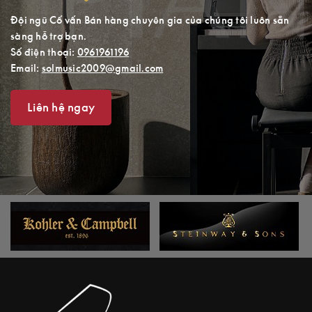
Đội ngũ Cố vấn Bán hàng chuyên gia của chúng tôi luôn sẵn
sàng hỗ trợ bạn.
Số điện thoại:
0961961196
Email:
solmusic2009@gmail.com
Liên hệ ngay