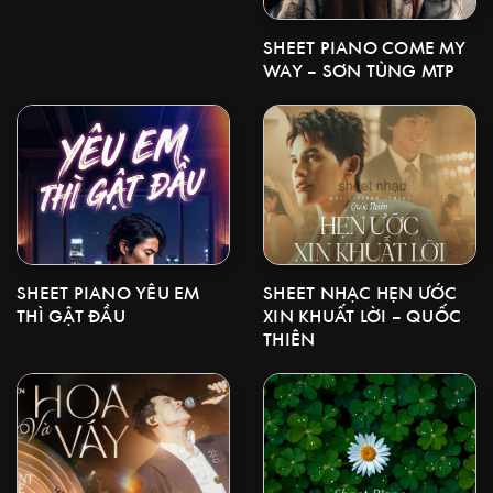
SHEET PIANO COME MY
WAY – SƠN TÙNG MTP
SHEET NHẠC HẸN ƯỚC
SHEET PIANO YÊU EM
XIN KHUẤT LỜI – QUỐC
THÌ GẬT ĐẦU
THIÊN