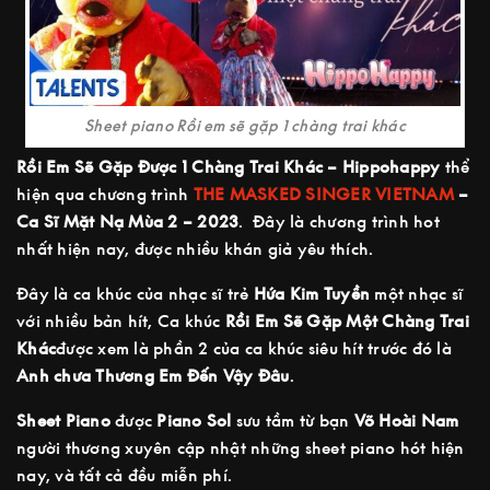
Sheet piano Rồi em sẽ gặp 1 chàng trai khác
Rồi Em Sẽ Gặp Được 1 Chàng Trai Khác – Hippohappy
thể
hiện qua chương trình
THE MASKED SINGER VIETNAM
–
Ca Sĩ Mặt Nạ Mùa 2 – 2023
. Đây là chương trình hot
nhất hiện nay, được nhiều khán giả yêu thích.
Đây là ca khúc của nhạc sĩ trẻ
Hứa Kim Tuyền
một nhạc sĩ
với nhiều bản hít, Ca khúc
Rồi Em Sẽ Gặp Một Chàng Trai
Khác
được xem là phần 2 của ca khúc siêu hít trước đó là
Anh chưa Thương Em Đến Vậy Đâu
.
Sheet Piano
được
Piano Sol
sưu tầm từ bạn
Võ Hoài Nam
người thương xuyên cập nhật những sheet piano hót hiện
nay, và tất cả đều miễn phí.