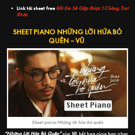
Link tải sheet free
Rồi Em Sẽ Gặp Được 1 Chàng Trai
Khác
SHEET PIANO NHỮNG LỜI HỨA BỎ
QUÊN – VŨ
Sheet piano Những lời hứa bỏ quên
“Những Lời Hứa Bỏ Quên”
của
Vũ
. kết hợp cùng ban nhạc