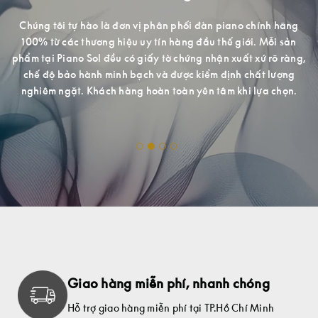
Với mong muốn mang đến cho khách hàng tại Việt Nam đ
tiếp cận những dòng sản phẩm cao cấp, chất lượng cao, P
nh hãng
Sol trang bị một không gian chuyên nghiệp lịch sự, nhiều 
ỗi sản
mã cho quý khách hàng hài lòng khi đến trải nghiệm và 
rõ ràng,
sắm.
 lượng
 chọn.
Giao hàng miễn phí, nhanh chóng
Hỗ trợ giao hàng miễn phí tại TP.Hồ Chí Minh