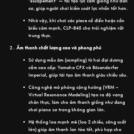
“escapement” — tái tạo lực cảm giống như đàn
cơ, giúp người chơi kiểm soát lực nhấn tốt hơn.
Nhờ vậy, khi chơi các piece cổ điển hoặc cần
biểu cảm mạnh, CLP-845 cho trải nghiệm rất
trung thực.
Âm thanh chất lượng cao và phong phú
Sử dụng mẫu âm (sampling) từ hai đại dương
cầm cao cấp: Yamaha CFX và Bösendorfer
Imperial, giúp tái tạo âm thanh giàu chiều sâu.
Công nghệ mô phỏng cộng hưởng (VRM –
Virtual Resonance Modeling) tạo ra độ vang
chân thực, làm cho âm thanh giống như đang
chơi piano cơ trong không gian lớn.
Hệ thống loa mạnh mẽ (loa 2 chiều, công suất
lớn) giúp âm thanh lan tỏa tốt, phù hợp cho