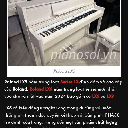
Roland LX5
Roland LX5
nằm trong loạt
Series LX
đình đám và cao cấp
của
Roland,
Roland LX5
nằm trong loạt series mới nhất
vừa cho ra mắt vào năm 2024 bao gồm có
LX6
và
LX9
LX5
có kiểu dáng upright sang trọng đi cùng với một
thống âm thanh độc quyền kết hợp với bàn phím PHA50
trứ danh của hãng, mang đến một sản phẩm chất lượng