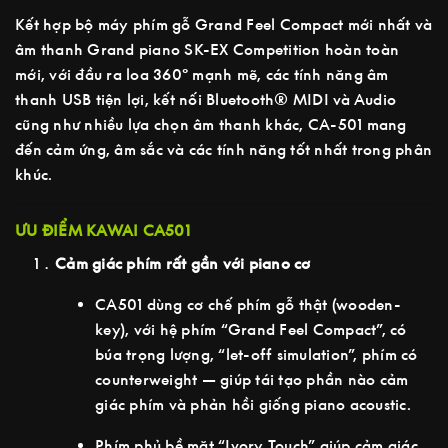
Kết hợp bộ máy phím gỗ Grand Feel Compact mới nhất và
âm thanh Grand piano SK-EX Competition hoàn toàn
mới, với đầu ra loa 360° mạnh mẽ, các tính năng âm
thanh USB tiện lợi, kết nối Bluetooth® MIDI và Audio
cũng như nhiều lựa chọn âm thanh khác, CA-501 mang
đến cảm ứng, âm sắc và các tính năng tốt nhất trong phân
khúc.
ƯU ĐIỂM KAWAI CA501
Cảm giác phím rất gần với piano cơ
CA501 dùng cơ chế phím gỗ thật (wooden-
key), với hệ phím “Grand Feel Compact”, có
búa trọng lượng, “let-off simulation”, phím có
counterweight — giúp tái tạo phần nào cảm
giác phím và phản hồi giống piano acoustic.
Phím phủ bề mặt “Ivory Touch” giúp cảm giác