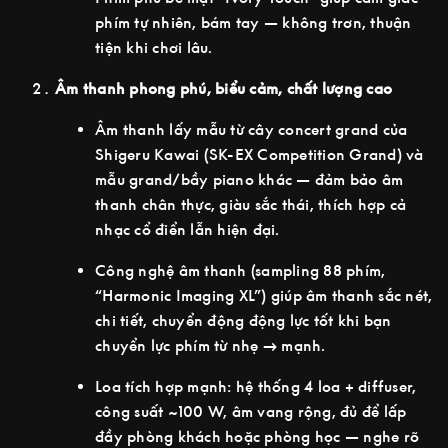
phím tự nhiên, bám tay — không trơn, thuận
tiện khi chơi lâu.
Âm thanh phong phú, biểu cảm, chất lượng cao
Âm thanh lấy mẫu từ cây concert grand của
Shigeru Kawai (SK-EX Competition Grand) và
mẫu grand/bầy piano khác — đảm bảo âm
thanh chân thực, giàu sắc thái, thích hợp cả
nhạc cổ điển lẫn hiện đại.
Công nghệ âm thanh (sampling 88 phím,
“Harmonic Imaging XL”) giúp âm thanh sắc nét,
chi tiết, chuyển động động lực tốt khi bạn
chuyển lực phím từ nhẹ → mạnh.
Loa tích hợp mạnh: hệ thống 4 loa + diffuser,
công suất ~100 W, âm vang rộng, đủ để lấp
đầy phòng khách hoặc phòng học — nghe rõ