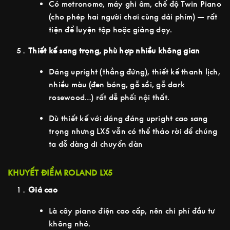
Có metronome, máy ghi âm, chế độ Twin Piano
(cho phép hai người chơi cùng dải phím) — rất
tiện để luyện tập hoặc giảng dạy.
Thiết kế sang trọng, phù hợp nhiều không gian
Dáng upright (thẳng đứng), thiết kế thanh lịch,
nhiều màu (đen bóng, gỗ sồi, gỗ dark
rosewood…) rất dễ phối nội thất.
Dù thiết kế với dáng đáng upright cao sang
trọng nhưng LX5 vẫn có thể tháo rời để chúng
ta dễ dàng di chuyển đàn
KHUYẾT ĐIỂM ROLAND LX5
Giá cao
Là cây piano điện cao cấp, nên chi phí đầu tư
không nhỏ.