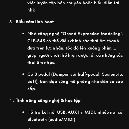
việc luyện tập bán chuyên hoặc biểu diễn tại
nhà.
Biểu cảm linh hoạt
Nhờ công nghệ “Grand Expression Modeling”,
CLP-845 có thể điều chỉnh sắc thái âm thanh
dựa trên lực nhấn, tốc độ lên xuống phím,…
giúp người chơi thể hiện được tất cả những sắc
thái âm nhạc.
Có 3 pedal (Damper với half-pedal, Sostenuto,
Soft), bàn đạp cũng mô phỏng như đàn cơ cao
cấp.
Tính năng công nghệ & học tập
Hỗ trợ kết nối USB, AUX In, MIDI; nhiều nơi có
Bluetooth (audio/MIDI).