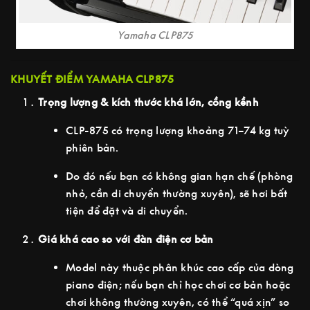
Yamaha CLP875
KHUYẾT ĐIỂM YAMAHA CLP875
Trọng lượng & kích thước khá lớn, cồng kềnh
CLP-875 có trọng lượng khoảng 71–74 kg tuỳ
phiên bản.
Do đó nếu bạn có không gian hạn chế (phòng
nhỏ, cần di chuyển thường xuyên), sẽ hơi bất
tiện để đặt và di chuyển.
Giá khá cao so với đàn điện cơ bản
Model này thuộc phân khúc cao cấp của dòng
piano điện; nếu bạn chỉ học chơi cơ bản hoặc
chơi không thường xuyên, có thể “quá xịn” so