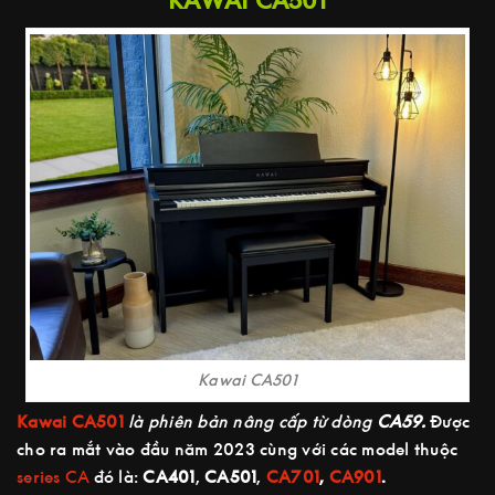
KAWAI CA501
Kawai CA501
Kawai CA501
là phiên bản nâng cấp từ dòng
CA59.
Được
cho ra mắt vào đầu năm 2023 cùng với các model thuộc
series CA
đó là:
CA401
,
CA501
,
CA701
,
CA901
.