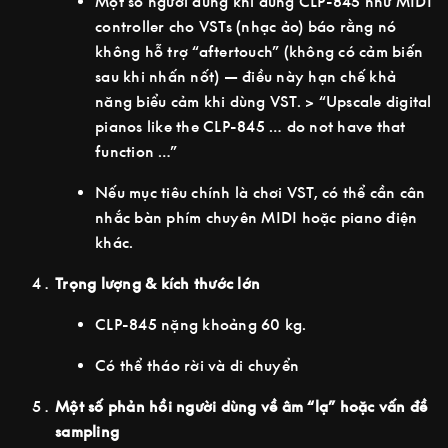
Một số người dùng khi dùng CLP-845 như MIDI
controller cho VSTs (nhạc ảo) báo rằng nó
không hỗ trợ “aftertouch” (không có cảm biến
sau khi nhấn nốt) — điều này hạn chế khả
năng biểu cảm khi dùng VST. > “Upscale digital
pianos like the CLP-845 … do not have that
function …”
Nếu mục tiêu chính là chơi VST, có thể cần cân
nhắc bàn phím chuyên MIDI hoặc piano điện
khác.
Trọng lượng & kích thước lớn
CLP-845 nặng khoảng 60 kg.
Có thể tháo rời và di chuyển
Một số phản hồi người dùng về âm “lạ” hoặc vấn đề
sampling