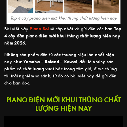
Top 4 cây piano điện mới khui thùng chất lượng hiện nay
Bài viết này
Piano Sol
sẽ cập nhật và gửi đến các bạn
Top
4 cây đàn piano điện mới khui thùng chất lượng hiện nay
năm 2026
.
Những sản phẩm đến từ các thương hiệu lớn nhất hiện
nay như:
Yamaha
–
Roland
–
Kawai
, đều là những sản
phẩm có chất lượng vượt bậc trong tầm giá, được chúng
tôi trải nghiệm so sánh, từ đó có bài viết này để gửi đến
cho bạn đọc.
PIANO ĐIỆN MỚI KHUI THÙNG CHẤT
LƯỢNG HIỆN NAY