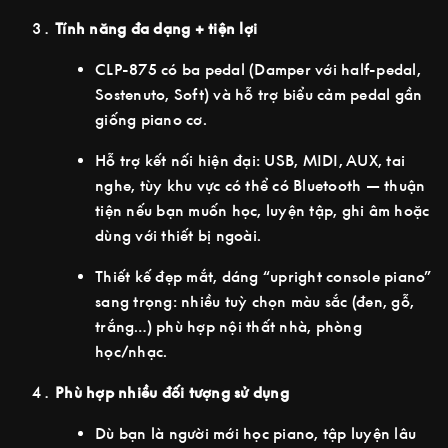
Tính năng đa dạng + tiện lợi
CLP-875 có ba pedal (Damper với half-pedal,
Sostenuto, Soft) và hỗ trợ biểu cảm pedal gần
giống piano cơ.
Hỗ trợ kết nối hiện đại: USB, MIDI, AUX, tai
nghe, tùy khu vực có thể có Bluetooth — thuận
tiện nếu bạn muốn học, luyện tập, ghi âm hoặc
dùng với thiết bị ngoài.
Thiết kế đẹp mắt, dáng “upright console piano”
sang trọng: nhiều tuỳ chọn màu sắc (đen, gỗ,
trắng…) phù hợp nội thất nhà, phòng
học/nhạc.
Phù hợp nhiều đối tượng sử dụng
Dù bạn là người mới học piano, tập luyện lâu