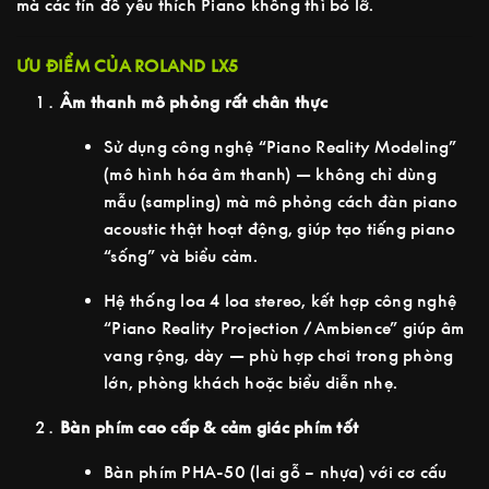
mà các tín đồ yêu thích Piano không thì bỏ lỡ.
ƯU ĐIỂM CỦA ROLAND LX5
Âm thanh mô phỏng rất chân thực
Sử dụng công nghệ “Piano Reality Modeling”
(mô hình hóa âm thanh) — không chỉ dùng
mẫu (sampling) mà mô phỏng cách đàn piano
acoustic thật hoạt động, giúp tạo tiếng piano
“sống” và biểu cảm.
Hệ thống loa 4 loa stereo, kết hợp công nghệ
“Piano Reality Projection / Ambience” giúp âm
vang rộng, dày — phù hợp chơi trong phòng
lớn, phòng khách hoặc biểu diễn nhẹ.
Bàn phím cao cấp & cảm giác phím tốt
Bàn phím PHA-50 (lai gỗ – nhựa) với cơ cấu