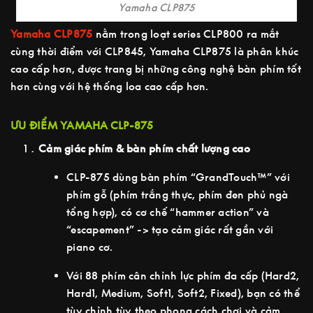
Yamaha CLP875
Yamaha CLP875
nằm trong loạt series CLP800 ra mắt
cùng thời điểm với CLP845, Yamaha CLP875 là phân khúc
cao cấp hơn, được trang bị những công nghệ bàn phím tốt
hơn cùng với hệ thống loa cao cấp hơn.
ƯU ĐIỂM YAMAHA CLP-875
Cảm giác phím & bàn phím chất lượng cao
CLP-875 dùng bàn phím “GrandTouch™” với
phím gỗ (phím trắng thực, phím đen phủ ngà
tổng hợp), có cơ chế “hammer action” và
“escapement” -> tạo cảm giác rất gần với
piano cơ.
Với 88 phím cân chỉnh lực phím đa cấp (Hard2,
Hard1, Medium, Soft1, Soft2, Fixed), bạn có thể
tùy chỉnh tùy theo phong cách chơi và cảm