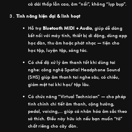
cả dải thấp lẫn cao, âm “nổi”, không “lụp bụp”.
Tính năng hiện đại & linh hoạt
Hỗ trợ
Bluetooth MIDI + Audio
, giúp dễ dàng
kết nối với máy tính, thiết bị di động, dùng app
học đàn, thu âm hoặc phát nhạc — tiện cho
học tập, luyện tập, sáng tác.
Có chế độ xử lý âm thanh tốt khi dùng tai
nghe: công nghệ Spatial Headphone Sound
(SHS) giúp âm thanh tai nghe sâu, có chiều,
giảm mệt tai khi học/ tập lâu.
Có chức năng “Virtual Technician” — cho phép
tinh chỉnh chi tiết âm thanh, cộng hưởng,
pedal, voicing,… giúp cá nhân hóa âm sắc theo
sở thích. Điều này hữu ích nếu bạn muốn “tô”
chất riêng cho cây đàn.