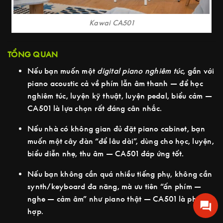
Kawai CA501
TỔNG QUAN
Nếu bạn muốn một
digital piano nghiêm túc
, gần với
piano acoustic cả về phím lẫn âm thanh — để học
nghiêm túc, luyện kỹ thuật, luyện pedal, biểu cảm —
CA501 là lựa chọn rất đáng cân nhắc.
Nếu nhà có không gian đủ đặt piano cabinet, bạn
muốn một cây đàn “để lâu dài”, dùng cho học, luyện,
biểu diễn nhẹ, thu âm — CA501 đáp ứng tốt.
Nếu bạn không cần quá nhiều tiếng phụ, không cần
synth/keyboard đa năng, mà ưu tiên “ấn phím —
nghe — cảm âm” như piano thật — CA501 là phù
hợp.