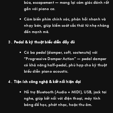
búa, escapement — mang lại cảm giác đánh rất
gần với piano cơ.
Cảm biến phím chính xác, phản hồi nhanh và
nhạy bén, giúp kiểm soát sắc thái từ nhẹ nhàng
đến mạnh mẽ.
Pedal & kỹ thuật biểu diễn đầy đủ
Có ba pedal (damper, soft, sostenuto) với
“Progressive Damper Action” — pedal damper
có khả năng half-pedal, phù hợp cho kỹ thuật
biểu diễn piano acoustic.
Tiện ích công nghệ & kết nối hiện đại
Hỗ trợ Bluetooth (Audio + MIDI), USB, jack tai
nghe, giúp kết nối với điện thoại, máy tính
bảng để học, phát nhạc, hoặc thu âm.