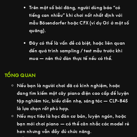
Trên một số bài đăng, người dùng báo “có
tiếng can nhiễu” khi chơi nốt nhất định với
mẫu Bösendorfer hoặc CFX (ví dụ G♯ ở một số
quãng).
Đây có thể là vấn đề cá biệt, hoặc liên quan
đến quá trình sampling / test mẫu trước khi
mua — nên thử đàn thực tế nếu có thể.
TỔNG QUAN
Nếu bạn là người chơi đã có kinh nghiệm, hoặc
đang tìm kiếm một cây piano điện cao cấp để luyện
tập nghiêm túc, biểu diễn nhẹ, sáng tác — CLP-845
là lựa chọn rất phù hợp.
Nếu mục tiêu là học đàn cơ bản, luyện ngón, hoặc
bạn mới chơi piano — có thể cân nhắc các model rẻ
hơn nhưng vẫn đầy đủ chức năng.