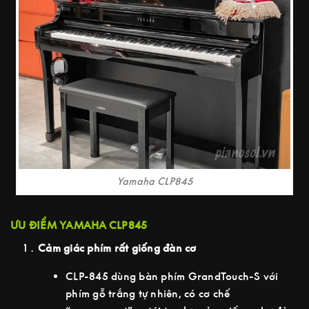
Yamaha CLP845
ƯU ĐIỂM YAMAHA CLP845
Cảm giác phím rất giống đàn cơ
CLP-845 dùng bàn phím GrandTouch-S với
phím gỗ trắng tự nhiên, có cơ chế