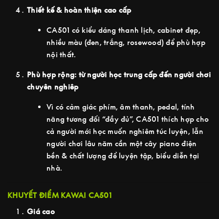
Thiết kế & hoàn thiện cao cấp
CA501 có kiểu dáng thanh lịch, cabinet đẹp,
nhiều màu (đen, trắng, rosewood) để phù hợp
nội thất.
Phù hợp rộng: từ người học trung cấp đến người chơi
chuyên nghiêp
Vì có cảm giác phím, âm thanh, pedal, tính
năng tương đối “đầy đủ”, CA501 thích hợp cho
cả người mới học muốn nghiêm túc luyện, lẫn
người chơi lâu năm cần một cây piano điện
bền & chất lượng để luyện tập, biểu diễn tại
nhà.
KHUYẾT ĐIỂM KAWAI CA501
Giá cao