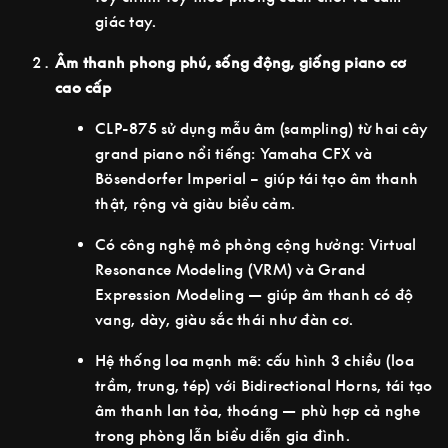
giác tay.
Âm thanh phong phú, sống động, giống piano cơ
cao cấp
CLP-875 sử dụng mẫu âm (sampling) từ hai cây
grand piano nổi tiếng: Yamaha CFX và
Bösendorfer Imperial – giúp tái tạo âm thanh
thật, rộng và giàu biểu cảm.
Có công nghệ mô phỏng cộng hưởng: Virtual
Resonance Modeling (VRM) và Grand
Expression Modeling — giúp âm thanh có độ
vang, dày, giàu sắc thái như đàn cơ.
Hệ thống loa mạnh mẽ: cấu hình 3 chiều (loa
trầm, trung, tép) với Bidirectional Horns, tái tạo
âm thanh lan tỏa, thoáng — phù hợp cả nghe
trong phòng lẫn biểu diễn gia đình.