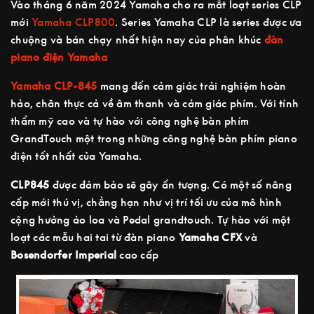
Vào tháng 6 năm 2024 Yamaha cho ra mắt loạt series CLP
mới
Yamaha CLP800
. Series Yamaha CLP là series được ưa
chuộng và bán chạy nhất hiện nay của phân khúc
đàn
piano điện Yamaha
Yamaha CLP-845
mang đến cảm giác trải nghiệm hoàn
hảo, chân thực cả về âm thanh và cảm giác phím. Với tính
thẩm mỹ cao và tự hào với công nghệ bàn phím
GrandTouch một trong những công nghệ bàn phím piano
điện tốt nhất của Yamaha.
CLP845
được đảm bảo sẽ gây ấn tượng. Có một số nâng
cấp mới thú vị, chẳng hạn như vị trí tối ưu của mô hình
cộng hưởng ảo loa và Pedal grandtouch. Tự hào với một
loạt các mẫu hai tai từ đàn piano
Yamaha CFX
và
Bosendorfer Imperial
cao cấp