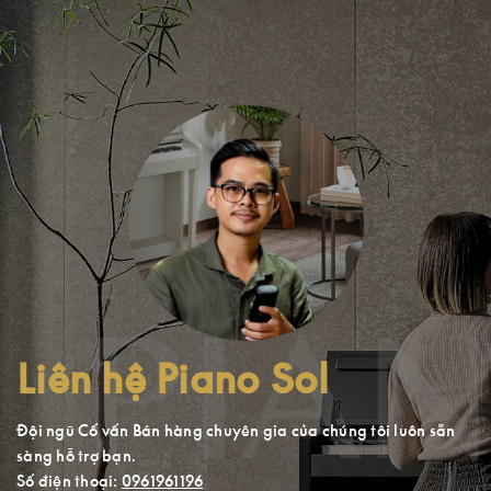
Liên hệ Piano Sol
Đội ngũ Cố vấn Bán hàng chuyên gia của chúng tôi luôn sẵn
sàng hỗ trợ bạn.
Số điện thoại:
0961961196