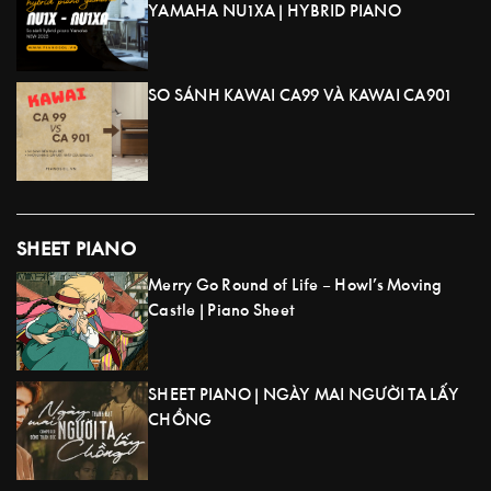
YAMAHA NU1XA | HYBRID PIANO
SO SÁNH KAWAI CA99 VÀ KAWAI CA901
SHEET PIANO
Merry Go Round of Life – Howl’s Moving
Castle | Piano Sheet
SHEET PIANO | NGÀY MAI NGƯỜI TA LẤY
CHỒNG