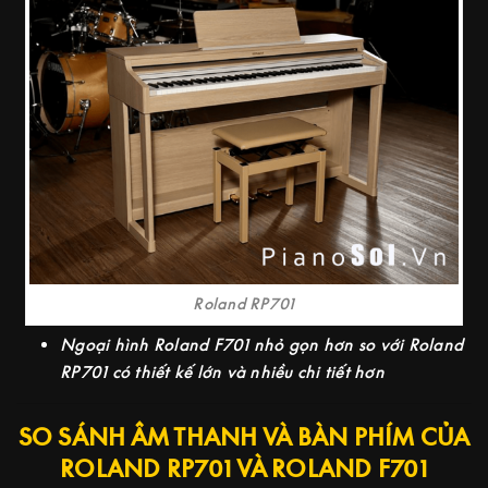
Roland RP701
Ngoại hình Roland F701 nhỏ gọn hơn so với Roland
RP701 có thiết kế lớn và nhiều chi tiết hơn
SO SÁNH ÂM THANH VÀ BÀN PHÍM CỦA
ROLAND RP701 VÀ ROLAND F701