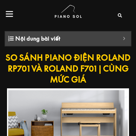
Nội dung bài viết
SO SÁNH PIANO ĐIỆN ROLAND
RP701 VÀ ROLAND F701 | CÙNG
MỨC GIÁ