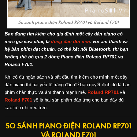
So sánh piano điện Roland RP701 và Roland F701
Bạn đang tìm kiếm cho gia đình một cây đàn piano có
mức giá vừa phải, là
dòng đàn đời mới
. với âm thanh và
hệ bàn phím đạt chuẩn, có thể kết nối Bluetooth, thì bạn
không thể bỏ qua 2 dòng Piano điện Roland RP701 và
Roland F701.
Khi có đủ ngân sách và bắt đầu tìm kiếm cho mình một cây
đàn piano thì hai yếu tố hàng đầu để bạn quyết định đó là bàn
phím chân thực và âm thanh mạnh mẽ.
Roland
RP701
và
Roland F701
sẽ là hai sản phẩm đáp ứng cho bạn đầy đủ
các tiêu chí nêu trên.
SO SÁNH PIANO ĐIỆN ROLAND RP701
VÀ ROLAND F701