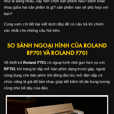
như là bằng nhau, vậy nên chọn sản phẩm nào? điểm khác
nhau giữa hai sản phẩm là gì? sản phẩm nào sẽ phù hợp với
bạn?
Cùng xem chi tiết bài viết dưới đây để có câu trả lời chính
xác nhất cho những câu hỏi trên.
SO SÁNH NGOẠI HÌNH CỦA ROLAND
RP701 VÀ ROLAND F701
Về thiết kế
Roland F701
có ngoại hình nhỏ gọn hơn so với
RP701
khi trang bị nắp mở bàn phím dạng trượt gập, ngoài
công dụng che bàn phím khi đóng đàn lúc mở đàn nắp có
chức năng là giá để bản nhạc giúp tiết kiệm tối đa trọng lượng
cũng như bề dày của đàn.