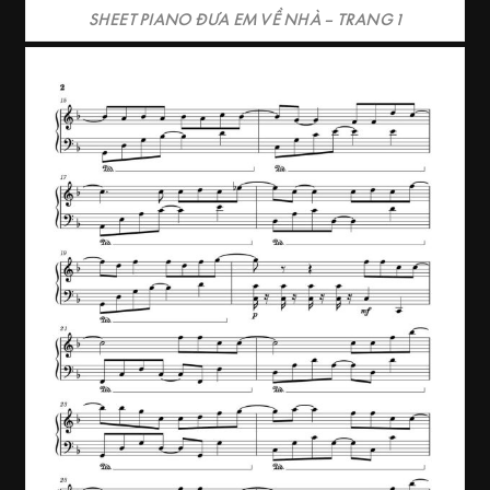
SHEET PIANO ĐƯA EM VỀ NHÀ – TRANG 1