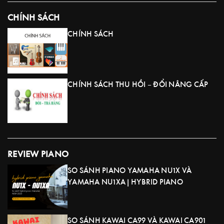
CHÍNH SÁCH
CHÍNH SÁCH
CHÍNH SÁCH THU HỒI – ĐỔI NÂNG CẤP
REVIEW PIANO
SO SÁNH PIANO YAMAHA NU1X VÀ
YAMAHA NU1XA | HYBRID PIANO
SO SÁNH KAWAI CA99 VÀ KAWAI CA901