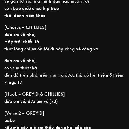
về gần tới nơi mà mình đâu nào muốn rời
còn bao điều chưa kịp trao
thôi đành hôm khác
[Chorus – CHILLIES]
đưa em về nhà,
mây trôi chiều tà
thật lòng chỉ muốn lối đi này càng về càng xa
đưa em về nhà,
con tim thật thà
đèn đỏ trên phố, nếu như mà được thì, đỏ hết thêm 5 thêm
7 ngã tư
[Hook – GREY D & CHILLIES]
đưa em về, đưa em về (x3)
[Verse 2 – GREY D]
babe
nếu mà bây giờ em thấy đang hơi cồn cào