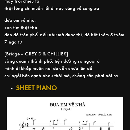
mây trôi chiều tà
thật lòng chỉ muốn lối đi này càng về càng xa
đưa em về nhà,
con tim thật thà
đèn đỏ trên phố, nếu như mà được thì, đỏ hết thêm 5 thêm
7 ngã tư
[Bridge – GREY D & CHILLIES]
vòng quanh thành phố, tiện đường ra ngoại ô
mình đi khắp muôn nơi dù vẫn chưa lên đồ
chỉ ngồi bên cạnh nhau thôi mà, chẳng cần phải nói ra
SHEET PIANO