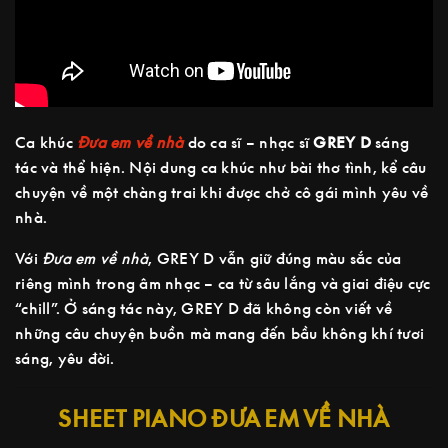
Ca khúc
Đưa em về nhà
do ca sĩ – nhạc sĩ
GREY D
sáng
tác và thể hiện. Nội dung ca khúc như bài thơ tình, kể câu
chuyện về một chàng trai khi được chở cô gái mình yêu về
nhà.
Với
Đưa em về nhà
, GREY D vẫn giữ đúng màu sắc của
riêng mình trong âm nhạc – ca từ sâu lắng và giai điệu cực
“chill”. Ở sáng tác này, GREY D đã không còn viết về
những câu chuyện buồn mà mang đến bầu không khí tươi
sáng, yêu đời.
SHEET PIANO ĐƯA EM VỀ NHÀ