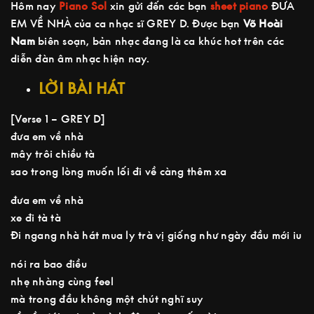
Hôm nay
Piano Sol
xin gửi đến các bạn
sheet piano
ĐƯA
EM VỀ NHÀ của ca nhạc sĩ GREY D. Được bạn
Võ Hoài
Nam
biên soạn, bản nhạc đang là ca khúc hot trên các
diễn đàn âm nhạc hiện nay.
LỜI BÀI HÁT
[Verse 1 – GREY D]
đưa em về nhà
mây trôi chiều tà
sao trong lòng muốn lối đi về càng thêm xa
đưa em về nhà
xe đi tà tà
Đi ngang nhà hát mua ly trà vị giống như ngày đầu mới iu
nói ra bao điều
nhẹ nhàng cùng feel
mà trong đầu không một chút nghĩ suy