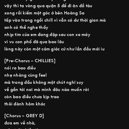
vậy thì ta vòng qua quận 5 để đi ăn đồ tàu
xong rồi kiếm một góc ở bên Hoàng Sa
tấp vào trong ngồi chill vì vẫn có dư thời gian mà
anh có thể nghe thấy
nhịp tim của em đang đập sau con xe máy
vi vu con phố đã qua bao lâu
lòng này còn một cảm giác cứ như lần đầu mới iu
[Pre-Chorus – CHILLIES]
nói ra bao điều
nhẹ nhàng cùng feel
mà trong đầu không một chút nghĩ suy
về gần tới nơi mà mình đâu nào muốn rời
còn bao điều chưa kịp trao
thôi đành hôm khác
[Chorus – GREY D]
đưa em về nhà,