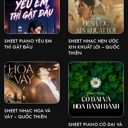
SHEET NHẠC HẸN ƯỚC
SHEET PIANO YÊU EM
XIN KHUẤT LỜI – QUỐC
THÌ GẬT ĐẦU
THIÊN
SHEET NHẠC HOA VÀ
VÁY – QUỐC THIÊN
SHEET PIANO CỎ DẠI VÀ