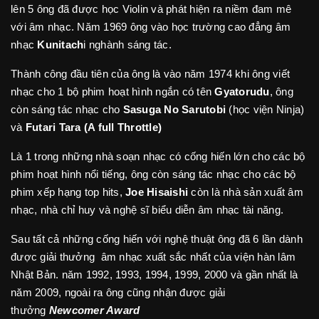
lên 5 ông đã được học Violin và phát hiện ra niềm đam mê
với âm nhạc. Năm 1969 ông vào học trường cao đẳng âm
nhạc
Kunitach
i nghành sáng tác.
Thành công đầu tiên của ông là vào năm 1974 khi ông viết
nhạc cho 1 bộ phim hoạt hình ngắn có tên
Gyatorudu
, ông
còn sáng tác nhạc cho
Sasuga No Sarutobi
(học viện Ninja)
và
Futari Tara (A full Throttle)
Là 1 trong những nhà soạn nhạc có cống hiến lớn cho các bộ
phim hoạt hình nổi tiếng, ông còn sáng tác nhạc cho các bộ
phim xếp hạng top hits,
Joe Hisaishi
còn là nhà sản xuất âm
nhạc, nhà chỉ huy và nghệ sĩ biểu diễn âm nhạc tài năng.
Sau tất cả những cống hiến với nghệ thuật ông đã 6 lần dành
được giải thưởng âm nhạc xuất sắc nhất của viện hàn lâm
Nhật Bản. năm 1992, 1993, 1994, 1999, 2000 và gần nhất là
năm 2009, ngoài ra ông cũng nhận được giải
thưởng
Newcomer Award