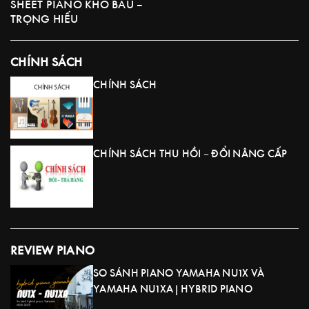
SHEET PIANO KHO BÁU –
TRỌNG HIẾU
CHÍNH SÁCH
CHÍNH SÁCH
CHÍNH SÁCH THU HỒI – ĐỔI NÂNG CẤP
REVIEW PIANO
SO SÁNH PIANO YAMAHA NU1X VÀ
YAMAHA NU1XA | HYBRID PIANO