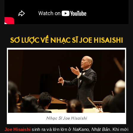
SƠ LƯỢC VỀ NHẠC SĨ JOE HISAISHI
Nhạc Sĩ Joe Hisaishi
Joe Hisaishi
sinh ra và lớn lớn ở
NaKano, Nhật Bản
. Khi mới