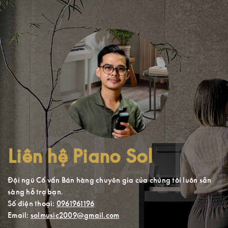
Liên hệ Piano Sol
Đội ngũ Cố vấn Bán hàng chuyên gia của chúng tôi luôn sẵn
sàng hỗ trợ bạn.
Số điện thoại:
0961961196
Email:
solmusic2009@gmail.com