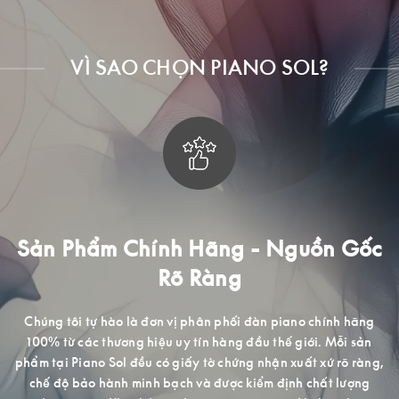
VÌ SAO CHỌN PIANO SOL?
ốc
Trải Nghiệm Mua Sắm Đẳng Cấp
Với mong muốn mang đến cho khách hàng tại Việt Nam được
tiếp cận những dòng sản phẩm cao cấp, chất lượng cao, Piano
ng
Sol trang bị một không gian chuyên nghiệp lịch sự, nhiều mẫu
n
mã cho quý khách hàng hài lòng khi đến trải nghiệm và mua
ng,
sắm.
g