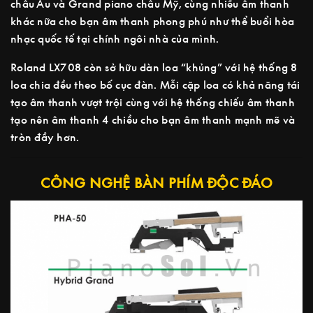
châu Âu và Grand piano châu Mỹ, cùng nhiều âm thanh
khác nữa cho bạn âm thanh phong phú như thể buổi hòa
nhạc quốc tế tại chính ngôi nhà của mình.
Roland LX708 còn sở hữu dàn loa “khủng” với hệ thống 8
loa chia đều theo bố cục đàn. Mỗi cặp loa có khả năng tái
tạo âm thanh vượt trội cùng với hệ thống chiếu âm thanh
tạo nên âm thanh 4 chiều cho bạn âm thanh mạnh mẽ và
tròn đầy hơn.
CÔNG NGHỆ BÀN PHÍM ĐỘC ĐÁO