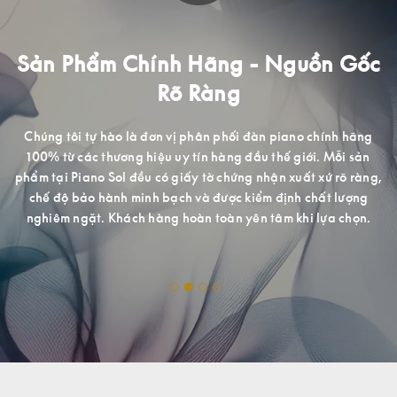
i
Sản Phẩm Chính Hãng - Nguồn Gốc
Rõ Ràng
V
ti
mà
Chúng tôi tự hào là đơn vị phân phối đàn piano chính hãng
S
àn
100% từ các thương hiệu uy tín hàng đầu thế giới. Mỗi sản
n
phẩm tại Piano Sol đều có giấy tờ chứng nhận xuất xứ rõ ràng,
h.
chế độ bảo hành minh bạch và được kiểm định chất lượng
nghiêm ngặt. Khách hàng hoàn toàn yên tâm khi lựa chọn.
ợng