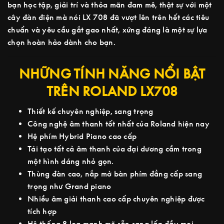
bạn học tập, giải trí và thỏa mãn đam mê, thật sự với một
cây đàn điện mà nói LX 708 đã vượt lên trên hết các tiêu
chuẩn và yêu cầu gắt gao nhất, xứng đáng là một sự lựa
chọn hoàn hảo dành cho bạn.
NHỮNG TÍNH NĂNG NỔI BẬT
TRÊN ROLAND LX708
Thiết kế chuyên nghiệp, sang trọng
Công nghệ âm thanh tốt nhất của Roland hiện nay
Hệ phím Hybrid Piano cao cấp
Tái tạo tất cả âm thanh của đại dương cầm trong
một hình dáng nhỏ gọn.
Thùng đàn cao, nắp mở bàn phím đẳng cấp sang
trọng như Grand piano
Nhiều âm giải thanh cao cấp chuyên nghiệp được
tích hợp
Hệ thống 8 loa mạnh mẽ sẵn sang lấp đầy mọi