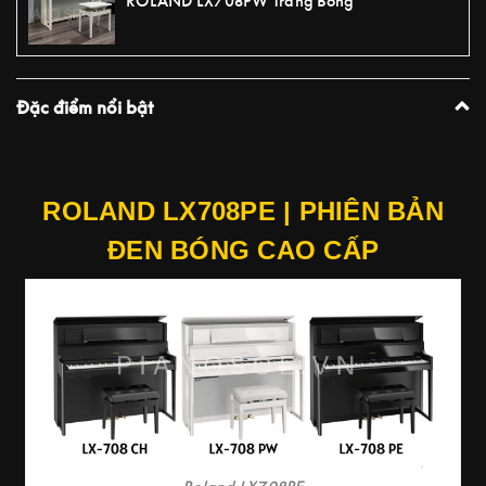
ROLAND LX708PW Trắng Bóng
Đặc điểm nổi bật
PLAY VIDEO
ROLAND LX708PE | PHIÊN BẢN
ĐEN BÓNG CAO CẤP