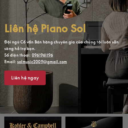
Liên hệ Piano Sol
Đội ngũ Cố vấn Bán hàng chuyên gia của chúng tôi luôn sẵn
sàng hỗ trợ bạn.
Số điện thoại:
0961961196
Email:
solmusic2009@gmail.com
Liên hệ ngay