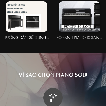
HƯỚNG DẪN SỬ DỤNG PIANO ROLAND LX705, LX706, LX708
SO SÁNH PIANO ROLAND LX708 – YAMAHA CLP785 – KAWAI CA99
VÌ SAO CHỌN PIANO SOL?