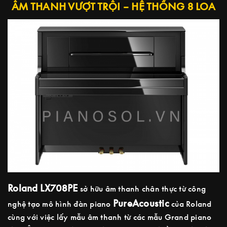
ÂM THANH VƯỢT TRỘI – HỆ THỐNG 8 LOA
Roland LX708PE
sở hữu âm thanh chân thực từ công
PureAcoustic
nghệ tạo mô hình đàn piano
của Roland
cùng với việc lấy mẫu âm thanh từ các mẫu Grand piano