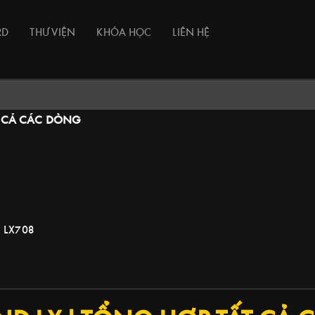
RD
THƯ VIỆN
KHÓA HỌC
LIÊN HỆ
T CẢ CÁC DÒNG
 LX708