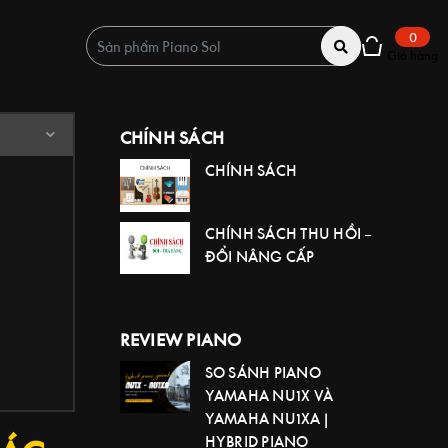
0
Giỏ hàng
CHÍNH SÁCH
CHÍNH SÁCH
CHÍNH SÁCH THU HỒI –
ĐỔI NÂNG CẤP
REVIEW PIANO
SO SÁNH PIANO
YAMAHA NU1X VÀ
YAMAHA NU1XA |
HYBRID PIANO