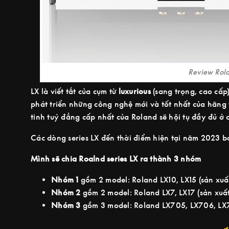
Review Rola
LX là viết tắt của cụm từ
luxurious
(sang trọng, cao cấp
phát triển những công nghệ mới và tốt nhất của hãng t
tinh tuý đẳng cấp nhất của Roland sẽ hội tụ đầy đủ ở
Các dòng series LX đến thời điểm hiện tại năm 2023 
Mình sẽ chia Roalnd series LX ra thành 3 nhóm
Nhóm 1
gồm 2 model: Roland LX10, LX15 (sản xuấ
Nhóm 2
gồm 2 model: Roland LX7, LX17 (sản xuấ
Nhóm 3
gồm 3 model: Roland LX705, LX706, LX7