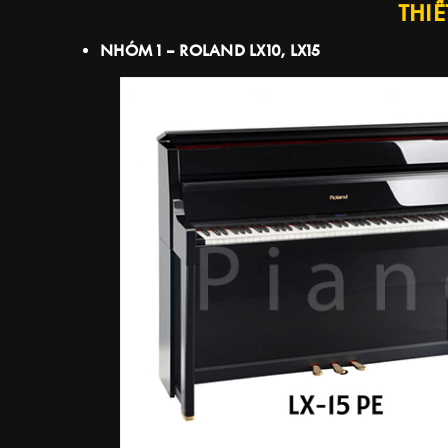
THIẾ
NHÓM 1 – ROLAND LX10, LX15