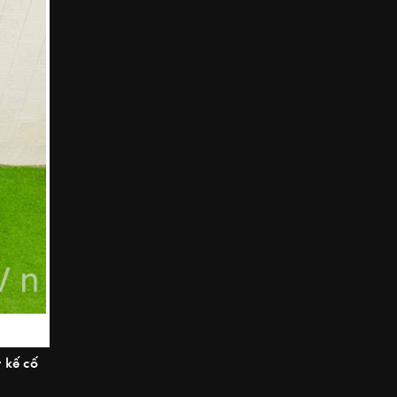
 kế cố