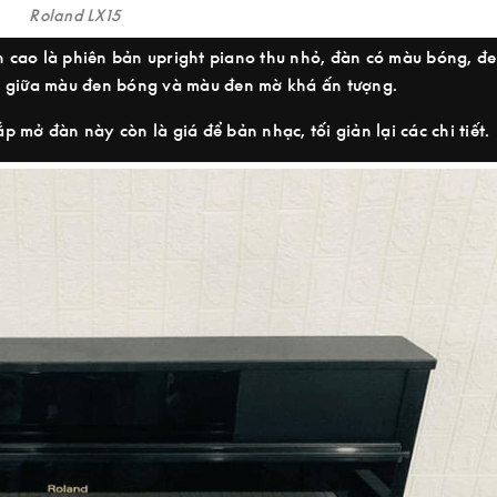
Roland LX15
àn cao là phiên bản upright piano thu nhỏ, đàn có màu bóng, đ
ợp giữa màu đen bóng và màu đen mờ khá ấn tượng.
mở đàn này còn là giá để bản nhạc, tối giản lại các chi tiết.