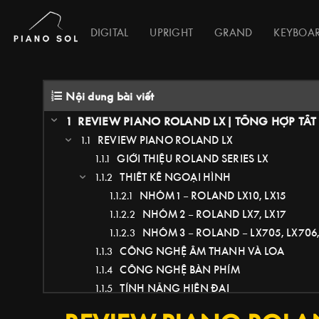
DIGITAL
UPRIGHT
GRAND
KEYBOA
Nội dung bài viết
REVIEW PIANO ROLAND LX | TỔNG HỢP TẤ
REVIEW PIANO ROLAND LX
GIỚI THIỆU ROLAND SERIES LX
THIẾT KẾ NGOẠI HÌNH
NHÓM 1 – ROLAND LX10, LX15
NHÓM 2 – ROLAND LX7, LX17
NHÓM 3 – ROLAND – LX705, LX706,
CÔNG NGHỆ ÂM THANH VÀ LOA
CÔNG NGHỆ BÀN PHÍM
TÍNH NĂNG HIỆN ĐẠI
VIDEO REVIEW PIANO ROLAND LX