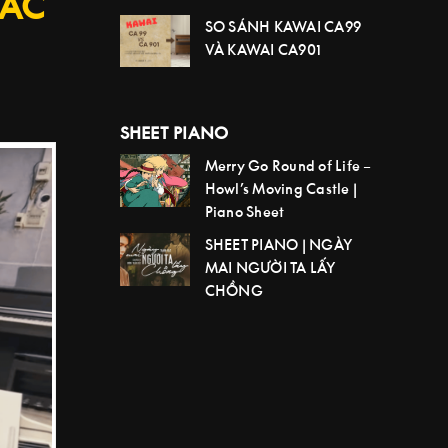
CÁC
SO SÁNH KAWAI CA99
VÀ KAWAI CA901
SHEET PIANO
Merry Go Round of Life –
Howl’s Moving Castle |
Piano Sheet
SHEET PIANO | NGÀY
MAI NGƯỜI TA LẤY
CHỒNG