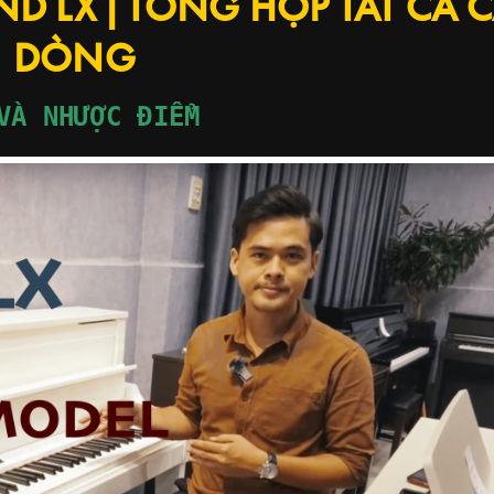
D LX | TỔNG HỢP TẤT CẢ 
DÒNG
VÀ NHƯỢC ĐIỂM