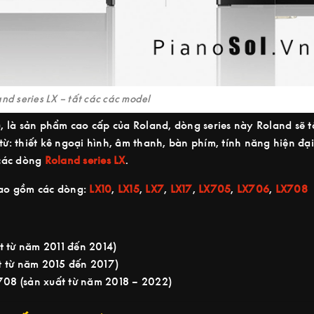
nd series LX – tất các các model
), là sản phẩm cao cấp của Roland, dòng series này Roland sẽ t
ừ: thiết kê ngoại hình, âm thanh, bàn phím, tính năng hiện đại
 các dòng
Roland series LX
.
bao gồm các dòng:
LX10
,
LX15
,
LX7
,
LX17
,
LX705
,
LX706
,
LX708
t từ năm 2011 đến 2014)
t từ năm 2015 đến 2017)
08 (sản xuất từ năm 2018 – 2022)