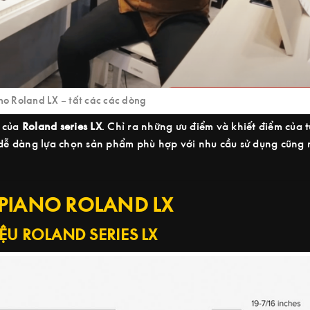
no Roland LX – tất các các dòng
g của
Roland series LX
. Chỉ ra những ưu điểm và khiết điểm của 
dễ dàng lựa chọn sản phẩm phù hợp với nhu cầu sử dụng cũng n
 PIANO ROLAND LX
IỆU ROLAND SERIES LX