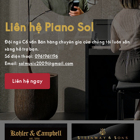
Liên hệ Piano Sol
Đội ngũ Cố vấn Bán hàng chuyên gia của chúng tôi luôn sẵn
sàng hỗ trợ bạn.
Số điện thoại:
0961961196
Email:
solmusic2009@gmail.com
Liên hệ ngay