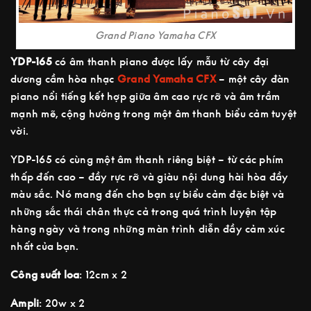
Grand Piano Yamaha CFX
YDP-165
có âm thanh piano được lấy mẫu từ cây đại
dương cầm hòa nhạc
Grand Yamaha CFX
– một cây đàn
piano nổi tiếng kết hợp giữa âm cao rực rỡ và âm trầm
mạnh mẽ, cộng hưởng trong một âm thanh biểu cảm tuyệt
vời.
YDP-165 có cùng một âm thanh riêng biệt – từ các phím
thấp đến cao – đầy rực rỡ và giàu nội dung hài hòa đầy
màu sắc. Nó mang đến cho bạn sự biểu cảm đặc biệt và
những sắc thái chân thực cả trong quá trình luyện tập
hàng ngày và trong những màn trình diễn đầy cảm xúc
nhất của bạn.
Công suất loa
: 12cm x 2
Ampli
: 20w x 2