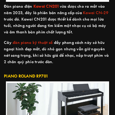
Đàn piano điện
Kawai CN201
vừa được cho ra mắt vào
năm 2023, đây là phiên bản nâng cấp của
Kawai CN-29
trước đó. Kawai CN201 được thiết kế dành cho mọi lứa
tuổi, những người đang tìm kiếm một nhạc cụ có bộ máy
và âm thanh bàn phím chất lượng tốt.
Cây
đàn piano kỹ thuật số
đầy phong cách này sở hữu
ngoại hình đẹp mắt, dù nhỏ gọn nhưng vẫn giữ nguyên
nét sang trọng, khi sở hữu giá để nhạc, nắp trượt phím và
2 chân quỳ phía trước đàn.
PIANO ROLAND RP701