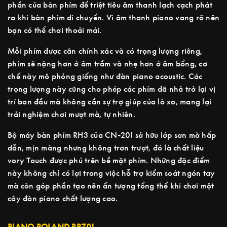
phần của bàn phím để triệt tiêu âm thanh lạch cạch phát
ra khi bàn phím di chuyển. Vì âm thanh piano vang rõ nên
bạn có thể chơi thoải mái.
Mỗi phím được cân chính xác và có trọng lượng riêng,
phím sẽ nặng hơn ở âm trầm và nhẹ hơn ở âm bổng, cơ
chế này mô phỏng giống như đàn piano acoustic. Các
trọng lượng này cũng cho phép các phím đã nhả trở lại vị
trí ban đầu mà không cần sự trợ giúp của lò xo, mang lại
trải nghiệm chơi mượt mà, tự nhiên.
Bộ máy bàn phím RH3 của CN-201 sở hữu lớp sơn mờ hấp
dẫn, mịn màng nhưng không trơn trượt, đó là chất liệu
vory Touch được phủ trên bề mặt phím. Những đặc điểm
này không chỉ có lợi trong việc hỗ trợ kiểm soát ngón tay
mà còn góp phần tạo nên ấn tượng tổng thể khi chơi một
cây đàn piano chất lượng cao.
PIANO ROLAND RP701