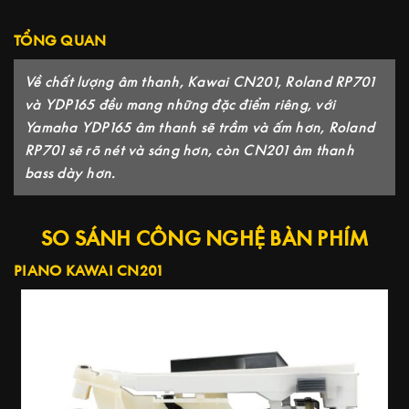
TỔNG QUAN
Về chất lượng âm thanh, Kawai CN201, Roland RP701
và YDP165 đều mang những đặc điểm riêng, với
Yamaha YDP165 âm thanh sẽ trầm và ấm hơn, Roland
RP701 sẽ rõ nét và sáng hơn, còn CN201 âm thanh
bass dày hơn.
SO SÁNH CÔNG NGHỆ BÀN PHÍM
PIANO KAWAI CN201