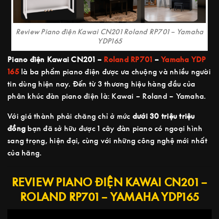
Review Piano điện Kawai CN201 Roland RP701 – Yamaha
YDP165
Piano điện Kawai CN201 –
Roland RP701
–
Yamaha YDP
165
là ba phẩm piano điện được ưa chuộng và nhiều người
tin dùng hiện nay. Đến từ 3 thương hiệu hàng đầu của
phân khúc đàn piano điện là: Kawai – Roland – Yamaha.
Với giá thành phải chăng chỉ ở mức
dưới 30 triệu triệu
đồng
bạn đã sở hữu được 1 cây đàn piano có ngoại hình
sang trọng, hiện đại, cùng với những công nghệ mới nhất
của hãng.
REVIEW PIANO ĐIỆN KAWAI CN201 –
ROLAND RP701 – YAMAHA YDP165