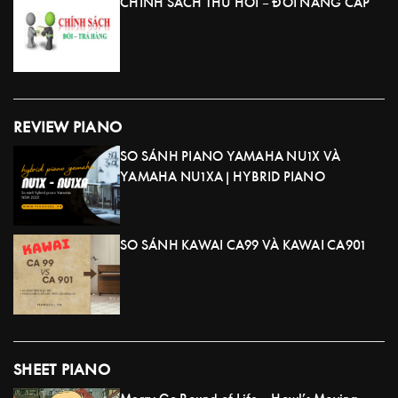
CHÍNH SÁCH THU HỒI – ĐỔI NÂNG CẤP
REVIEW PIANO
SO SÁNH PIANO YAMAHA NU1X VÀ
YAMAHA NU1XA | HYBRID PIANO
SO SÁNH KAWAI CA99 VÀ KAWAI CA901
SHEET PIANO