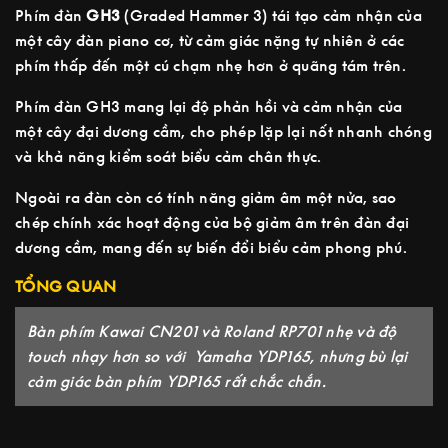
Phím đàn
GH3
(Graded Hammer 3) tái tạo cảm nhận của
một cây đàn piano cơ, từ cảm giác nặng tự nhiên ở các
phím thấp đến một cú chạm nhẹ hơn ở quãng tám trên.
Phím đàn GH3 mang lại độ phản hồi và cảm nhận của
một cây đại dương cầm, cho phép lặp lại nốt nhanh chóng
và khả năng kiểm soát biểu cảm chân thực.
Ngoài ra đàn còn có tính năng giảm âm một nửa, sao
chép chính xác hoạt động của bộ giảm âm trên đàn đại
dương cầm, mang đến sự biến đổi biểu cảm phong phú.
TỔNG QUAN
Bàn phím Kawai CN201 và Roland RP701 nhẹ và độ
touch nhạy hơn so với Yamaha YDP165, nhưng bù lại
cảm giác bàn phím YDP165 rất chắc chắn.