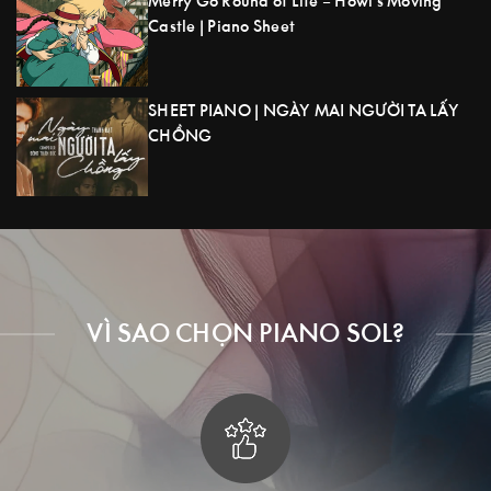
Merry Go Round of Life – Howl’s Moving
Castle | Piano Sheet
SHEET PIANO | NGÀY MAI NGƯỜI TA LẤY
CHỒNG
VÌ SAO CHỌN PIANO SOL?