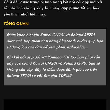
Cả 3 đều được trang bị tính năng kết nối với app mới và
tốt nhất của hãng, đây là những
app piano tốt
và được
yêu thích nhất hiện nay.
TỔNG QUAN
Điểm khác biệt khi Kawai CN201 và Roland RP701
được tích hợp thêm tính năng Bluetooth audio giúp bạn
sử dụng loa của đàn để xem phim, nghe nhạc…
Khi kết nối app đối với Yamaha YDP165 bạn phải cần
dây cáp còn ở Kawai CN201 và Roland RP701 bạn sẽ
không cần cáp, đây là điểm được đánh giá cao trên
Roland RP701 so với Yamaha YDP165.