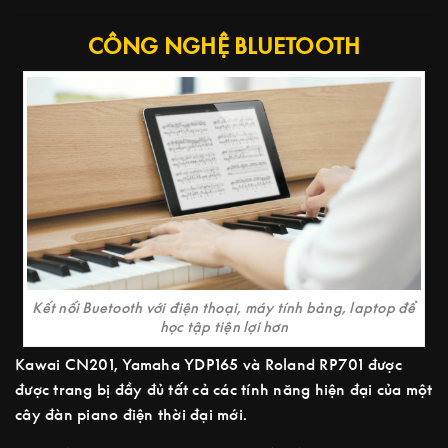
CÔNG NGHỆ BLUETOOTH
Kết nối Buetooth với điện thoại, máy tính bảng, laptop để
học tập tiện lợi hơn
Kawai CN201, Yamaha YDP165 và Roland RP701 được
được trang bị đầy đủ tất cả các tính năng hiện đại của một
cây đàn piano điện thời đại mới.