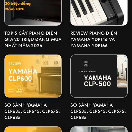
TOP 5 CÂY PIANO ĐIỆN
REVIEW PIANO ĐIỆN
GIÁ 20 TRIỆU ĐÁNG MUA
YAMAHA YDP146 VÀ
NHẤT NĂM 2026
YAMAHA YDP166
SO SÁNH YAMAHA
SO SÁNH YAMAHA
CLP535, CLP545, CLP575,
CLP635, CLP645, CLP675,
CLP585
CLP685