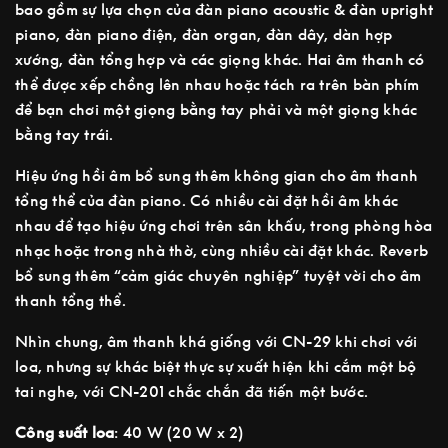
bao gồm sự lựa chọn của đàn piano acoustic & đàn upright
piano, đàn piano điện, đàn organ, đàn dây, dàn hợp
xướng, đàn tổng hợp và các giọng khác. Hai âm thanh có
thể được xếp chồng lên nhau hoặc tách ra trên bàn phím
để bạn chơi một giọng bằng tay phải và một giọng khác
bằng tay trái.
Hiệu ứng hồi âm bổ sung thêm không gian cho âm thanh
tổng thể của đàn piano. Có nhiều cài đặt hồi âm khác
nhau để tạo hiệu ứng chơi trên sân khấu, trong phòng hòa
nhạc hoặc trong nhà thờ, cùng nhiều cài đặt khác. Reverb
bổ sung thêm “cảm giác chuyên nghiệp” tuyệt vời cho âm
thanh tổng thể.
Nhìn chung, âm thanh khá giống với CN-29 khi chơi với
loa, nhưng sự khác biệt thực sự xuất hiện khi cắm một bộ
tai nghe, với CN-201 chắc chắn đã tiến một bước.
Công suất loa
: 40 W (20 W x 2)