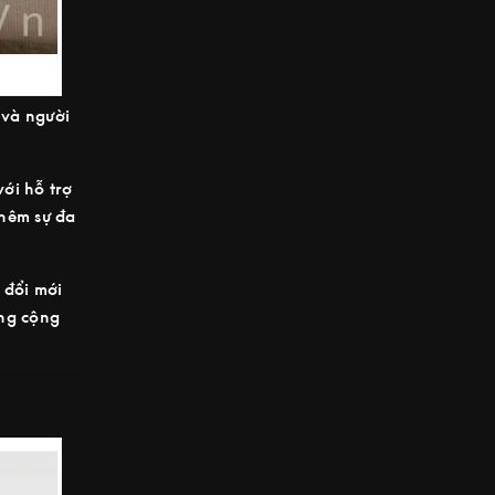
 và người
ới hỗ trợ
hêm sự đa
 đổi mới
ong cộng