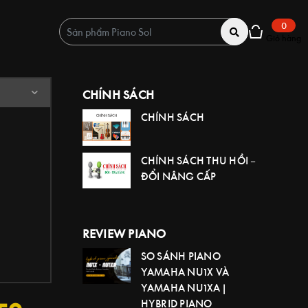
0
Giỏ hàng
CHÍNH SÁCH
CHÍNH SÁCH
CHÍNH SÁCH THU HỒI –
ĐỔI NÂNG CẤP
REVIEW PIANO
SO SÁNH PIANO
YAMAHA NU1X VÀ
YAMAHA NU1XA |
HYBRID PIANO