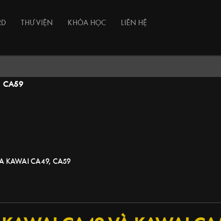
RD
THƯ VIỆN
KHÓA HỌC
LIÊN HỆ
I CA59
 KAWAI CA49, CA59