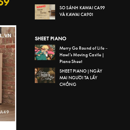
59
SO SÁNH KAWAI CA99
VÀ KAWAI CA901
SHEET PIANO
Merry Go Round of Life –
Howl’s Moving Castle |
Piano Sheet
SHEET PIANO | NGÀY
MAI NGƯỜI TA LẤY
CHỒNG