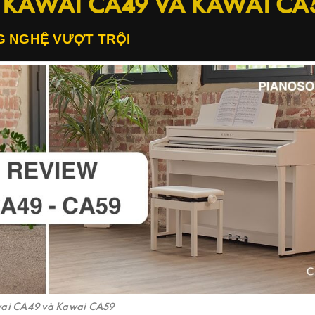
 KAWAI CA49 VÀ KAWAI CA
 NGHỆ VƯỢT TRỘI
ai CA49 và Kawai CA59