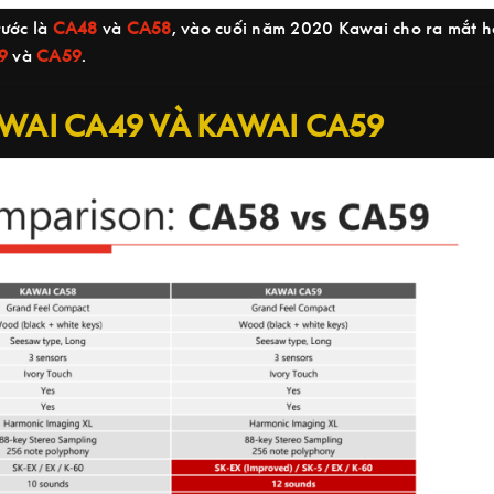
rước là
CA48
và
CA58
, vào cuối năm 2020 Kawai cho ra mắt h
9
và
CA59
.
WAI CA49 VÀ KAWAI CA59