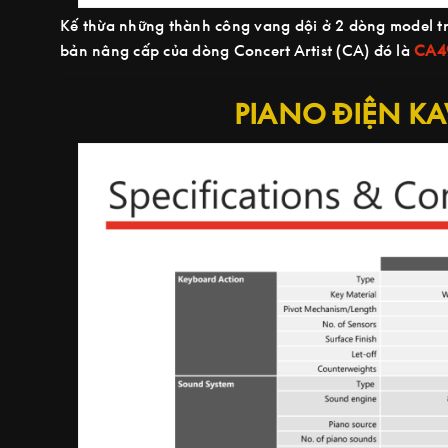
Kế thừa những thành công vang dội ở 2 dòng model t
bản nâng cấp của dòng Concert Artist (CA) đó là
CA4
PIANO ĐIỆN KA