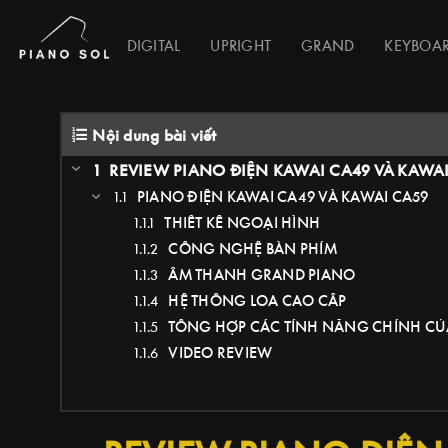
DIGITAL
UPRIGHT
GRAND
KEYBOA
Nội dung bài viết
REVIEW PIANO ĐIỆN KAWAI CA49 VÀ KAWA
PIANO ĐIỆN KAWAI CA49 VÀ KAWAI CA59
THIẾT KẾ NGOẠI HÌNH
CÔNG NGHỆ BÀN PHÍM
ÂM THANH GRAND PIANO
HỆ THỐNG LOA CAO CẤP
TỔNG HỢP CÁC TÍNH NĂNG CHÍNH CỦA
VIDEO REVIEW