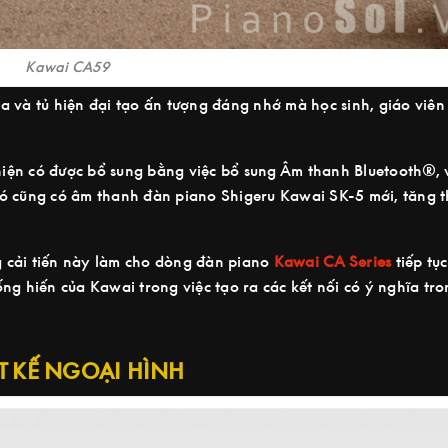
Kawai CA59
 và tủ hiện đại tạo ấn tượng đáng nhớ mà học sinh, giáo viên
iện có được bổ sung bằng việc bổ sung Âm thanh Bluetooth®, v
ó cũng có âm thanh đàn piano Shigeru Kawai SK-5 mới, tăng t
 cải tiến này làm cho dòng đàn piano
Kawai CA Series
tiếp tục
g hiến của Kawai trong việc tạo ra các kết nối có ý nghĩa tr
T KẾ NGOẠI HÌNH