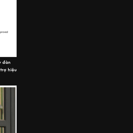
y đàn
trợ hiệu