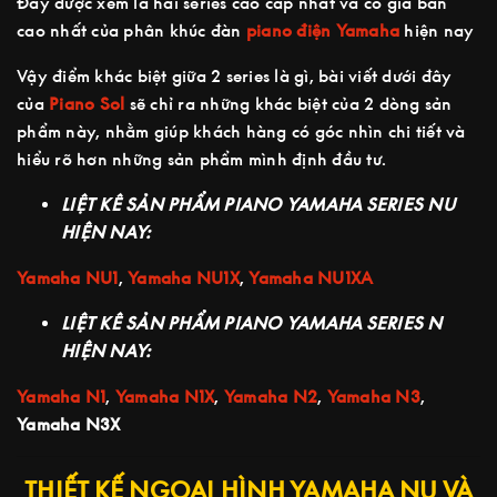
Đây được xem là hai series cao cấp nhất và có giá bán
cao nhất của phân khúc đàn
piano điện Yamaha
hiện nay
Vậy điểm khác biệt giữa 2 series là gì, bài viết dưới đây
của
Piano Sol
sẽ chỉ ra những khác biệt của 2 dòng sản
phẩm này, nhằm giúp khách hàng có góc nhìn chi tiết và
hiểu rõ hơn những sản phẩm mình định đầu tư.
LIỆT KÊ SẢN PHẨM PIANO YAMAHA SERIES NU
HIỆN NAY:
Yamaha NU1
,
Yamaha NU1X
,
Yamaha NU1XA
LIỆT KÊ SẢN PHẨM PIANO YAMAHA SERIES N
HIỆN NAY:
Yamaha N1
,
Yamaha N1X
,
Yamaha N2
,
Yamaha N3
,
Yamaha N3X
THIẾT KẾ NGOẠI HÌNH YAMAHA NU VÀ