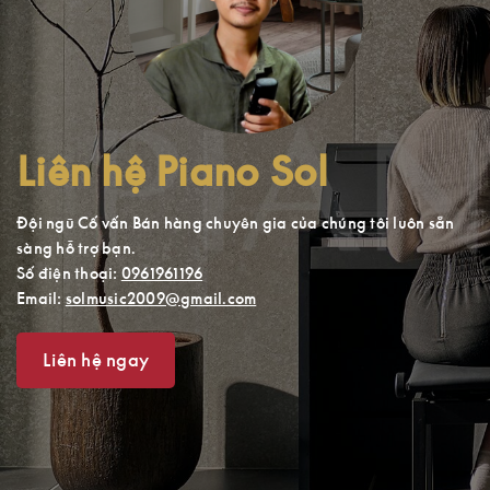
Liên hệ Piano Sol
Đội ngũ Cố vấn Bán hàng chuyên gia của chúng tôi luôn sẵn
sàng hỗ trợ bạn.
Số điện thoại:
0961961196
Email:
solmusic2009@gmail.com
Liên hệ ngay