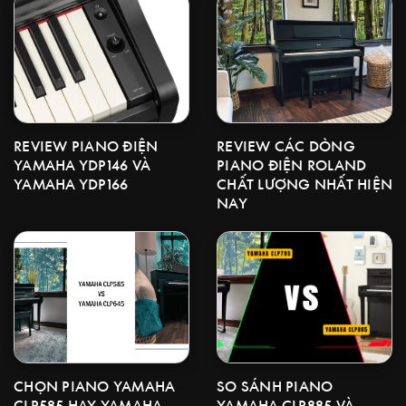
REVIEW CÁC DÒNG
REVIEW PIANO ĐIỆN
PIANO ĐIỆN ROLAND
YAMAHA YDP146 VÀ
CHẤT LƯỢNG NHẤT HIỆN
YAMAHA YDP166
NAY
CHỌN PIANO YAMAHA
SO SÁNH PIANO
CLP585 HAY YAMAHA
YAMAHA CLP885 VÀ