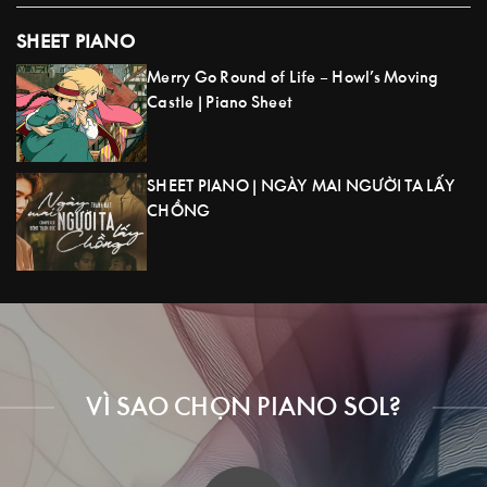
SHEET PIANO
Merry Go Round of Life – Howl’s Moving
Castle | Piano Sheet
SHEET PIANO | NGÀY MAI NGƯỜI TA LẤY
CHỒNG
VÌ SAO CHỌN PIANO SOL?