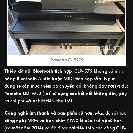
Yamaha CLP575
Thiếu kết nối Bluetooth tích hợp
: CLP-575 không có tính
năng Bluetooth Audio hoặc MIDI tích hợp sẵn. Người
dùng sẽ cần mua thêm bộ chuyển đổi không dây rời (ví dụ:
Yamaha UD-WL01) để sử dụng các kết nối không dây, gây
ra chi phí và sự bất tiện phụ trội.
Công nghệ âm thanh và bàn phím cũ hơn
: Mặc dù rất tốt,
công nghệ VRM và bàn phím NWX là của thế hệ cũ hơn
(ra mắt năm 2014) và đã được cải tiến trên các dòng CLP-