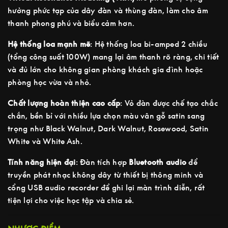
hưởng phức tạp của dây đàn và thùng đàn, làm cho âm
thanh phong phú và biểu cảm hơn.
Hệ thống loa mạnh mẽ
: Hệ thống loa bi-amped 2 chiều
(tổng công suất 100W) mang lại âm thanh rõ ràng, chi tiết
và đủ lớn cho không gian phòng khách gia đình hoặc
phòng học vừa và nhỏ.
Chất lượng hoàn thiện cao cấp
: Vỏ đàn được chế tạo chắc
chắn, bền bỉ với nhiều lựa chọn màu vân gỗ satin sang
trọng như Black Walnut, Dark Walnut, Rosewood, Satin
White và White Ash.
Tính năng hiện đại
: Đàn tích hợp
Bluetooth audio
để
truyền phát nhạc không dây từ thiết bị thông minh và
cổng USB audio recorder để ghi lại màn trình diễn, rất
tiện lợi cho việc học tập và chia sẻ.