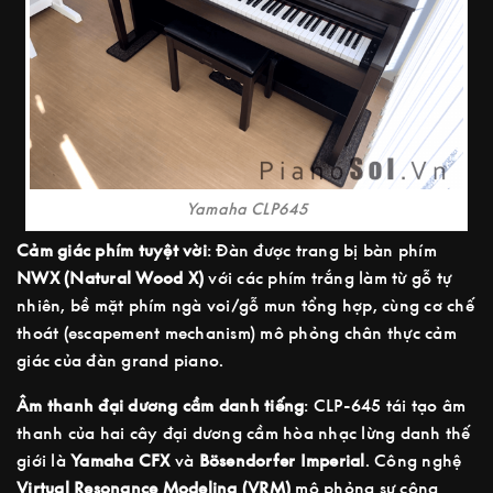
Yamaha CLP645
Cảm giác phím tuyệt vời
: Đàn được trang bị bàn phím
NWX (Natural Wood X)
với các phím trắng làm từ gỗ tự
nhiên, bề mặt phím ngà voi/gỗ mun tổng hợp, cùng cơ chế
thoát (escapement mechanism) mô phỏng chân thực cảm
giác của đàn grand piano.
Âm thanh đại dương cầm danh tiếng
: CLP-645 tái tạo âm
thanh của hai cây đại dương cầm hòa nhạc lừng danh thế
giới là
Yamaha CFX
và
Bösendorfer Imperial
. Công nghệ
Virtual Resonance Modeling (VRM)
mô phỏng sự cộng