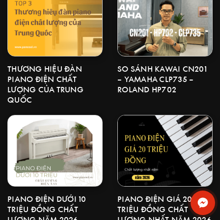
THƯƠNG HIỆU ĐÀN
SO SÁNH KAWAI CN201
PIANO ĐIỆN CHẤT
– YAMAHA CLP735 –
LƯỢNG CỦA TRUNG
ROLAND HP702
QUỐC
PIANO ĐIỆN DƯỚI 10
PIANO ĐIỆN GIÁ 20
TRIỆU ĐỒNG CHẤT
TRIỆU ĐỒNG CHẤT
LƯỢNG NĂM 2026
LƯỢNG NHẤT NĂM 2026