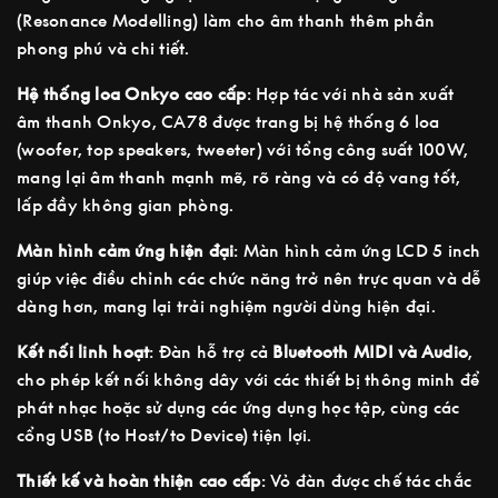
(Resonance Modelling) làm cho âm thanh thêm phần
phong phú và chi tiết.
Hệ thống loa Onkyo cao cấp
: Hợp tác với nhà sản xuất
âm thanh Onkyo, CA78 được trang bị hệ thống 6 loa
(woofer, top speakers, tweeter) với tổng công suất 100W,
mang lại âm thanh mạnh mẽ, rõ ràng và có độ vang tốt,
lấp đầy không gian phòng.
Màn hình cảm ứng hiện đại
: Màn hình cảm ứng LCD 5 inch
giúp việc điều chỉnh các chức năng trở nên trực quan và dễ
dàng hơn, mang lại trải nghiệm người dùng hiện đại.
Kết nối linh hoạt
: Đàn hỗ trợ cả
Bluetooth MIDI và Audio
,
cho phép kết nối không dây với các thiết bị thông minh để
phát nhạc hoặc sử dụng các ứng dụng học tập, cùng các
cổng USB (to Host/to Device) tiện lợi.
Thiết kế và hoàn thiện cao cấp
: Vỏ đàn được chế tác chắc