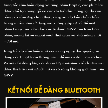
tăng tốc cảm biến động và rung phím Haptic, các phím lai
được chế tạo bằng gỗ và các chi tiết đúc mang lại độ cân
bằng và cảm ứng chân thực, cùng với độ bền chắc chắn
trong nhiều năm sử dụng mà không gặp sự cố. Bề mặt
phím Ivory Feel độc đáo của Roland GP-9 làm tròn bàn
phím, mang lại vẻ ngoài vượt thời gian và khả năng chơi
mượt mà.
Tăng tốc độ cảm biến nhờ vào công nghệ độc quyền, sử
dụng các thuật toán thông minh để mở ra dải màu vô hạn.
Và với dải động lớn, các đoạn từ pianissimo đến fortissimo
được thể hiện với sự cởi mở và rõ ràng không giới hạn trên
GP-9.
KẾT NỐI DỄ DÀNG BLUETOOTH