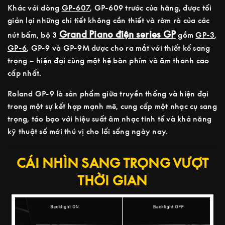
Khác với dòng
GP-607
, GP-609 trước của hãng, được tối
giản lại những chi tiết không cần thiết và rờm rà của các
Grand Piano điện series GP
nút bấm, bộ 3
gồm
GP-3
,
GP-6
, GP-9 và GP-9M được cho ra mắt với thiết kế sang
trọng – hiện đại cùng một hệ bàn phím và âm thanh cao
cấp nhất.
Roland GP-9 là sản phẩm giữa truyền thống và hiện đại
trong một sự kết hợp mạnh mẽ, cung cấp một nhạc cụ sang
trọng, táo bạo với hiệu suất âm nhạc tinh tế và khả năng
kỹ thuật số mới thú vị cho lối sống ngày nay.
CÁI NHÌN SANG TRỌNG VƯỢT
THỜI GIAN