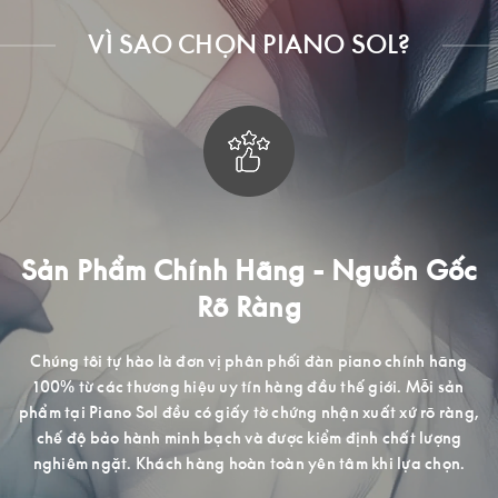
VÌ SAO CHỌN PIANO SOL?
 Gốc
Trải Nghiệm Mua Sắm Đẳng Cấ
Với mong muốn mang đến cho khách hàng tại Việt Nam đ
tiếp cận những dòng sản phẩm cao cấp, chất lượng cao, P
nh hãng
Sol trang bị một không gian chuyên nghiệp lịch sự, nhiều 
ỗi sản
mã cho quý khách hàng hài lòng khi đến trải nghiệm và 
rõ ràng,
sắm.
 lượng
 chọn.