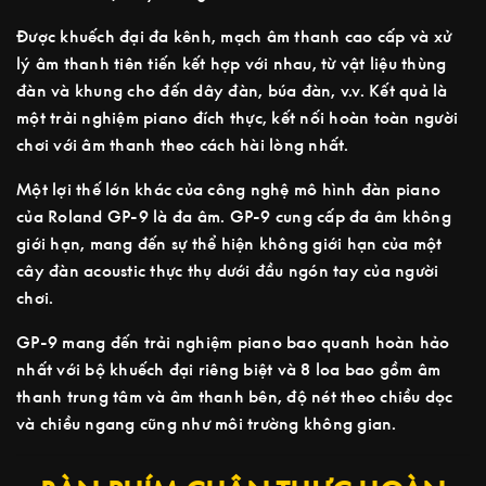
Được khuếch đại đa kênh, mạch âm thanh cao cấp và xử
lý âm thanh tiên tiến kết hợp với nhau, từ vật liệu thùng
đàn và khung cho đến dây đàn, búa đàn, v.v. Kết quả là
một trải nghiệm piano đích thực, kết nối hoàn toàn người
chơi với âm thanh theo cách hài lòng nhất.
Một lợi thế lớn khác của công nghệ mô hình đàn piano
của Roland GP-9 là đa âm. GP-9 cung cấp đa âm không
giới hạn, mang đến sự thể hiện không giới hạn của một
cây đàn acoustic thực thụ dưới đầu ngón tay của người
chơi.
GP-9 mang đến trải nghiệm piano bao quanh hoàn hảo
nhất với bộ khuếch đại riêng biệt và 8 loa bao gồm âm
thanh trung tâm và âm thanh bên, độ nét theo chiều dọc
và chiều ngang cũng như môi trường không gian.