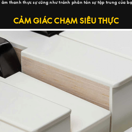
âm thanh thực sự cũng như tránh phân tán sự tập trung của bạ
CẢM GIÁC CHẠM SIÊU THỰC