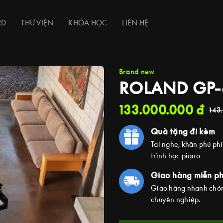
RD
THƯ VIỆN
KHÓA HỌC
LIÊN HỆ
Brand new
ROLAND GP-
133.000.000
đ
143
Quà tặng đi kèm
Tai nghe, khăn phủ ph
trình học piano
Giao hàng miễn ph
Giao hàng nhanh chón
chuyên nghiệp.