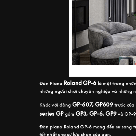
Roland GP-6
Đàn Piano
là một trong nhữ
những người chơi chuyên nghiệp và những n
GP-607
, GP609
Khác với dòng
trước của 
series GP
GP3
, GP-6,
GP9
gồm
và GP-9M
Đàn piano Roland GP-6 mang đến sự sang trọ
tốt nhất cho sự lựa chọn của bạn.