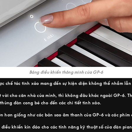
Bảng điều khiển thông minh của GP-6
ợc chế tác tinh xảo mang đến sự hiện diện không thể nhầm lẫn
ệt vời cho căn nhà của mình, thì không đâu khác ngoài GP-6. T
thùng đàn cong bé cho đến các chi tiết tinh xảo.
ớn hơn giống như các bản sao âm thanh của GP-6 và các phím 
điều khiển kín đáo cho các tính năng kỹ thuật số của đàn pian