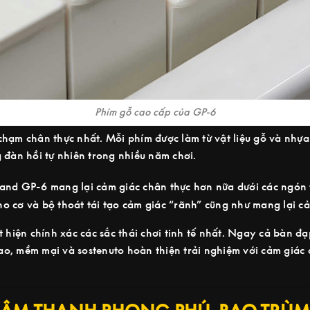
Phím gỗ cao cấp của GP-6
chạm chân thực nhất. Mỗi phím được làm từ vật liệu gỗ và nhựa
 đàn hồi tự nhiên trong nhiều năm chơi.
and GP-6 mang lại cảm giác chân thực hơn nữa dưới các ngón t
o cơ và bộ thoát tái tạo cảm giác “rãnh” cũng như mang lại cả
t hiện chính xác các sắc thái chơi tinh tế nhất. Ngay cả bàn đ
 cao, mềm mại và sostenuto hoàn thiện trải nghiệm với cảm giác