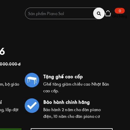
0
Giỏ hàng
6
.000.000
đ
Tặng ghế cao cấp
ím, bộ giáo
Ghế tăng giảm chiều cao Nhật Bản
cao cấp.
í
Bảo hành chính hãng
g, lắp đặt
Bảo hành 2 năm cho đàn piano
điện, 10 năm cho đàn piano cơ