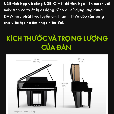
USB tích hợp và cổng USB-C mới để tích hợp liền mạch với
máy tính và thiết bị di động. Cho dù sử dụng ứng dụng,
DAW hay phát trực tuyến âm thanh, NV6 đều sẵn sàng
cho việc tạo ra âm nhạc hiện đại.
KÍCH THƯỚC VÀ TRỌNG LƯỢNG
CỦA ĐÀN