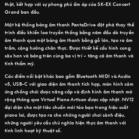
thật, kết hợp với sự phong phú ấm áp của SK-EX Concert
Grand ban đầu.
Một hệ thống bảng âm thanh PentaDrive đột phá thay thế
trình điều khiển loa truyền thống bằng năm đầu dò truyền
âm thanh qua một bảng âm thanh bằng gỗ lớn, tạo ra âm
trầm, cộng hưởng chân thực. Được thiết kế cấu hình cong
sâu hơn và bảng trên cùng ba vị trí – tăng cả âm thanh và
tính thẩm mỹ.
Các điểm nổi bật khác bao gồm Bluetooth MIDI và Audio
v5, USB-C với giao diện âm thanh tích hợp, màn hình cảm
ứng chống chói được nâng cấp và định hình âm thanh mở
rộng thông qua Virtual Piano Artisan được cập nhật. NV12
đại diện cho một tiêu chuẩn mới táo bạo trong hiệu suất
piano lai, được tạo ra cho những người chơi sành điệu,
những người yêu cầu chủ nghĩa hiện thực âm thanh với
tính linh hoạt kỹ thuật số.