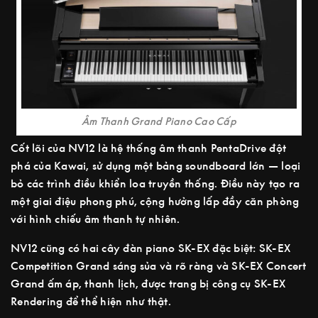
Âm Thanh Grand Piano Cao Cấp
Cốt lõi của NV12 là hệ thống âm thanh PentaDrive đột
phá của Kawai, sử dụng một bảng soundboard lớn — loại
bỏ các trình điều khiển loa truyền thống. Điều này tạo ra
một giai điệu phong phú, cộng hưởng lấp đầy căn phòng
với hình chiếu âm thanh tự nhiên.
NV12 cũng có hai cây đàn piano SK-EX đặc biệt: SK-EX
Competition Grand sáng sủa và rõ ràng và SK-EX Concert
Grand ấm áp, thanh lịch, được trang bị công cụ SK-EX
Rendering để thể hiện như thật.