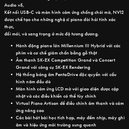
Audio v5,
Kết nối USB-C và màn hình cảm ứng chống chói mờ, NV12
được chế tạo cho những nghệ sĩ piano đòi hỏi tính xác
thực,
đổi mới, và sang trọng ở mức độ tương đương.
Hành động piano lớn Millennium III Hybrid với các
phím và cơ chế giảm chấn bằng gỗ thật
Âm thanh SK-EX Competition Grand và Concert
Grand với công cụ SK-EX Rendering
Hệ thống bảng âm PentaDrive độc quyền với cấu
hình năm đầu dò
Màn hình cảm ứng LCD mờ với giao diện được cập
nhật và các điều khiển có thể tùy chỉnh
Virtual Piano Artisan để điều chỉnh âm thanh và cảm
ứng nâng cao
Các bài hát bài học tích hợp, máy đếm nhịp, máy ghi
âm và hiệu ứng môi trường xung quanh