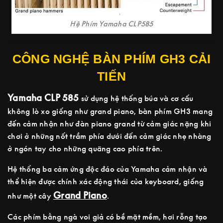
Hệ Phím Yamaha CLP585
CÔNG NGHỆ BÀN PHÍM GH3 CẢI
TIẾN
Yamaha CLP 585
sử dụng hệ thống búa và cơ cấu
không lò xo giống như grand piano, bàn phím GH3 mang
đến cảm nhận như đàn piano grand từ cảm giác nặng khi
chơi ở những nốt trầm phía dưới đến cảm giác nhẹ nhàng
ở ngón tay cho những quãng cao phía trên.
Hệ thống ba cảm ứng độc đáo của Yamaha cảm nhận và
thể hiện được chính xác động thái của keyboard, giống
Grand Piano
như một cây
.
Các phím bằng ngà voi giả có bề mặt mềm, hơi rỗng tạo