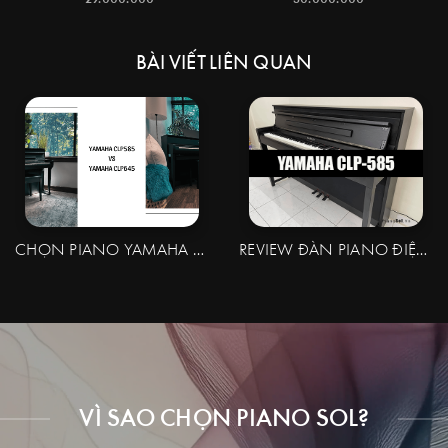
BÀI VIẾT LIÊN QUAN
CHỌN PIANO YAMAHA CLP585 HAY YAMAHA CLP645
REVIEW ĐÀN PIANO ĐIỆN YAMAHA CLP-585
VÌ SAO CHỌN PIANO SOL?