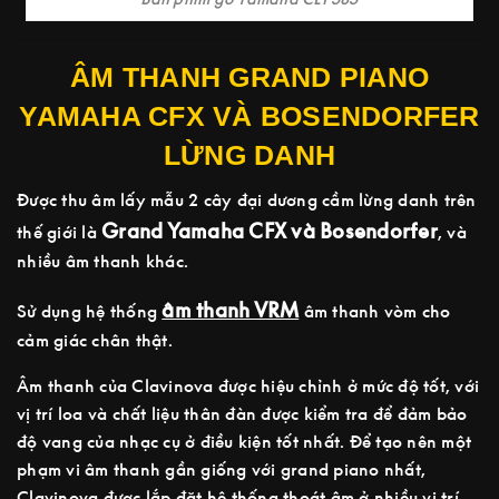
ÂM THANH GRAND PIANO
YAMAHA CFX VÀ BOSENDORFER
LỪNG DANH
Được thu âm lấy mẫu 2 cây đại dương cầm lừng danh trên
Grand Yamaha CFX và Bosendorfer
thế giới là
, và
nhiều âm thanh khác.
âm thanh VRM
Sử dụng hệ thống
âm thanh vòm cho
cảm giác chân thật.
Âm thanh của Clavinova được hiệu chỉnh ở mức độ tốt, với
vị trí loa và chất liệu thân đàn được kiểm tra để đảm bảo
độ vang của nhạc cụ ở điều kiện tốt nhất. Để tạo nên một
phạm vi âm thanh gần giống với grand piano nhất,
Clavinova được lắp đặt hệ thống thoát âm ở nhiều vị trí