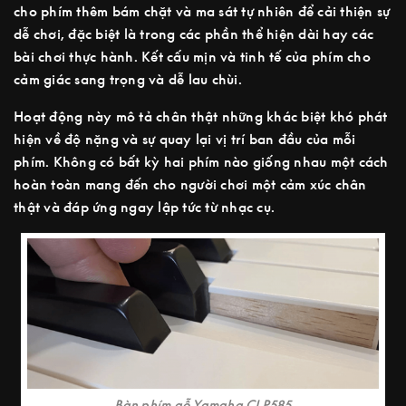
cho phím thêm bám chặt và ma sát tự nhiên để cải thiện sự
dễ chơi, đặc biệt là trong các phần thể hiện dài hay các
bài chơi thực hành. Kết cấu mịn và tinh tế của phím cho
cảm giác sang trọng và dễ lau chùi.
Hoạt động này mô tả chân thật những khác biệt khó phát
hiện về độ nặng và sự quay lại vị trí ban đầu của mỗi
phím. Không có bất kỳ hai phím nào giống nhau một cách
hoàn toàn mang đến cho người chơi một cảm xúc chân
thật và đáp ứng ngay lập tức từ nhạc cụ.
Bàn phím gỗ Yamaha CLP585