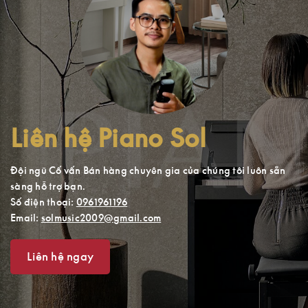
Liên hệ Piano Sol
Đội ngũ Cố vấn Bán hàng chuyên gia của chúng tôi luôn sẵn
sàng hỗ trợ bạn.
Số điện thoại:
0961961196
Email:
solmusic2009@gmail.com
Liên hệ ngay