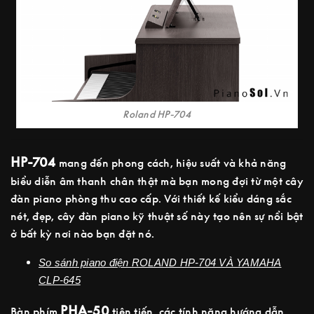
Roland HP-704
HP-704
mang đến phong cách, hiệu suất và khả năng
biểu diễn âm thanh chân thật mà bạn mong đợi từ một cây
đàn piano phòng thu cao cấp. Với thiết kế kiểu dáng sắc
nét, đẹp, cây đàn piano kỹ thuật số này tạo nên sự nổi bật
ở bất kỳ nơi nào bạn đặt nó.
So sánh piano điện ROLAND HP-704 VÀ YAMAHA
CLP-645
PHA-50
Bàn phím
tiên tiến, các tính năng hướng dẫn