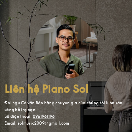
Liên hệ Piano Sol
Đội ngũ Cố vấn Bán hàng chuyên gia của chúng tôi luôn sẵn
sàng hỗ trợ bạn.
Số điện thoại:
0961961196
Email:
solmusic2009@gmail.com