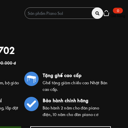
0
Giỏ hàng
702
00.000
đ
Tặng ghế cao cấp
ím, bộ giáo
Ghế tăng giảm chiều cao Nhật Bản
cao cấp.
í
Bảo hành chính hãng
g, lắp đặt
Bảo hành 2 năm cho đàn piano
điện, 10 năm cho đàn piano cơ