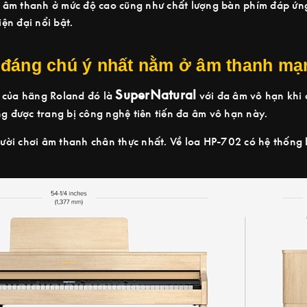
 âm thanh ở mức độ cao cũng như chất lượng bàn phím đáp ứng
ện đại nổi bật.
đáng chú ý nhất nằm ở âm thanh m
SuperNatural
 của hãng Roland đó là
với đa âm vô hạn khi 
ng được trang bị công nghệ tiên tiến đa âm vô hạn này.
ời chơi âm thanh chân thực nhất. Về loa HP-702 có hệ thống 