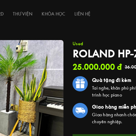
RD
THƯ VIỆN
KHÓA HỌC
LIÊN HỆ
Used
ROLAND HP-
25.000.000
đ
36.0
Quà tặng đi kèm
Tai nghe, khăn phủ ph
trình học piano
Giao hàng miễn ph
Giao hàng nhanh chón
chuyên nghiệp.