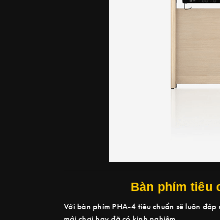
Bàn phím tiêu 
Với bàn phím PHA-4 tiêu chuẩn sẽ luôn đáp ứ
mới chơi hay đã có kinh nghiệm.