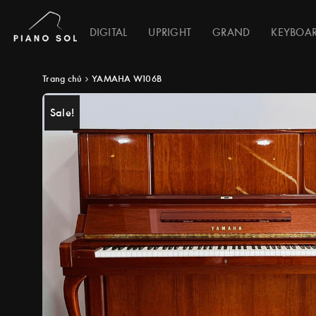
DIGITAL
UPRIGHT
GRAND
KEYBOA
Trang chủ
YAMAHA W106B
Sale!