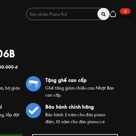
0
Giỏ hàng
06B
00.000
đ
Tặng ghế cao cấp
ím, bộ giáo
Ghế tăng giảm chiều cao Nhật Bản
cao cấp.
í
Bảo hành chính hãng
g, lắp đặt
Bảo hành 2 năm cho đàn piano
điện, 10 năm cho đàn piano cơ