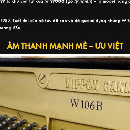
W
Wood
là chữ viết tắt của từ
(
gỗ tự nhiên
) – là model nâng
-1987. Tuổi đời của nó tuy đã cao và đã qua sử dụng nhưng W1
ó mang đến.
ÂM THANH MẠNH MẼ – ƯU VIỆT