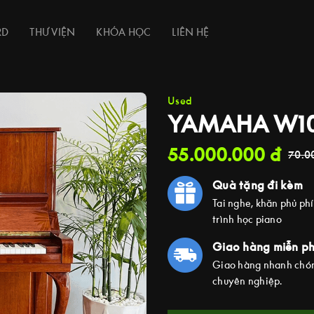
RD
THƯ VIỆN
KHÓA HỌC
LIÊN HỆ
Used
YAMAHA W1
55.000.000
đ
70.0
Quà tặng đi kèm
Tai nghe, khăn phủ ph
trình học piano
Giao hàng miễn ph
Giao hàng nhanh chón
chuyên nghiệp.