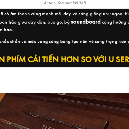
Action Yamaha W106B
6B có âm thanh cũng mạnh mẽ, dày và sáng giống như ngoại hì
soundboard
hoàn hảo giữa dây đàn, búa gõ, bộ
cộng hưởng â
n hảo.
t chắc chắn và màu vàng sáng bóng tạo nên vẻ sang trọng hơ
N PHÍM CẢI TIẾN HƠN SO VỚI U SER