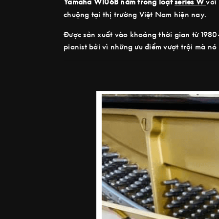
Yamaha W106B nằm trong loạt
series W
với
chuộng tại thị trường Việt Nam hiện nay.
Được sản xuất vào khoảng thời gian từ 1980
pianist bởi vì những ưu điểm vượt trội mà n