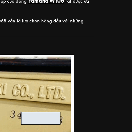
Yamaha W106
 cấp của dòng
rất được ưa
06B vẫn là lựa chọn hàng đầu với những