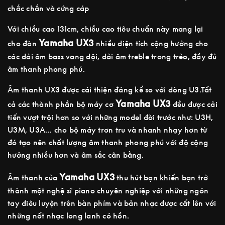
chắc chắn và cứng cáp
Với chiều cao 131cm, chiều cao tiêu chuẩn này mang lại
Yamaha UX3
cho đàn
nhiều diện tích cộng hưởng cho
các dải âm bass vang dội, dải âm treble trong trẻo, đầy đủ
âm thanh phong phú.
Âm thanh UX3 được cải thiện đáng kể so với dòng U3.Tất
Yamaha UX3
cả các thành phần bộ máy cơ
đều được cải
tiến vượt trội hơn so với những model đời trước như: U3H,
U3M, U3A… cho bộ máy trơn tru và nhanh nhạy hơn từ
đó tạo nên chất lượng âm thanh phong phú với độ cộng
hưởng nhiều hơn và âm sắc cân bằng.
Yamaha UX3
Âm thanh của
thu hút bạn khiến bạn trở
thành một nghệ sĩ piano chuyên nghiệp với những ngón
tay điêu luyện trên bàn phím và bản nhạc được cất lên với
những nốt nhạc long lanh có hồn.