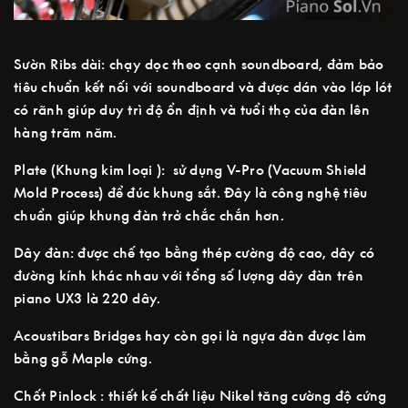
Sườn Ribs dài: chạy dọc theo cạnh soundboard, đảm bảo
tiêu chuẩn kết nối với soundboard và được dán vào lớp lót
có rãnh giúp duy trì độ ổn định và tuổi thọ của đàn lên
hàng trăm năm.
Plate (Khung kim loại ): sử dụng V-Pro (Vacuum Shield
Mold Process) để đúc khung sắt. Đây là công nghệ tiêu
chuẩn giúp khung đàn trở chắc chắn hơn.
Dây đàn: được chế tạo bằng thép cường độ cao, dây có
đường kính khác nhau với tổng số lượng dây đàn trên
piano UX3 là 220 dây.
Acoustibars Bridges hay còn gọi là ngựa đàn được làm
bằng gỗ Maple cứng.
Chốt Pinlock : thiết kế chất liệu Nikel tăng cường độ cứng