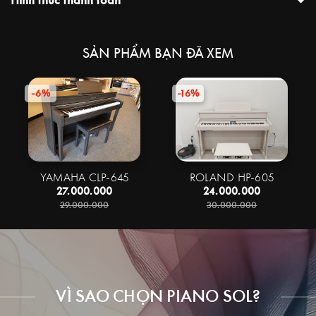
SẢN PHẨM BẠN ĐÃ XEM
-6%
-16%
YAMAHA CLP-645
ROLAND HP-605
27.000.000
24.000.000
29.000.000
30.000.000
VÌ SAO CHỌN PIANO SOL?