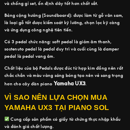
và chống gỉ set, ổn định dây tốt hơn chốt sắt.
Bảng cộng hưởng (Soundboard): được làm từ gỗ vân sam,
là loại gỗ tốt được kiểm soát kỹ lưỡng, chọn lọc kỹ càng
và ứng dụng công nghệ tiên tiến.
Có 3 pedal chức năng: soft pedal là giảm âm thanh,
sostenuto pedal là pedal duy trì và cuối cùng là damper
pedal là pedal vang âm.
Chất liệu của bộ Pedals được đúc từ hợp kim đồng nên rất
chắc chắn và màu vàng sáng bóng tạo nên vẻ sang trọng
Yamaha UX3
hơn cho cây đàn piano
.
VÌ SAO NÊN LỰA CHỌN MUA
YAMAHA UX3 TẠI PIANO SOL
Cung cấp sản phẩm có giấy tờ chứng thực nhập khẩu
và đánh giá chất lượng.