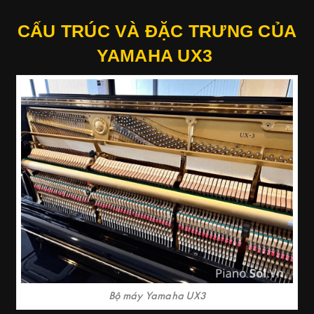
CẤU TRÚC VÀ ĐẶC TRƯNG CỦA
YAMAHA UX3
Bộ máy Yamaha UX3