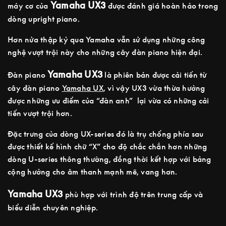
Yamaha UX3
máy cơ của
được đánh giá hoàn hảo trong
dòng upright piano.
Hơn nửa thập kỷ qua Yamaha vẫn sử dụng những công
nghệ vượt trội này cho những cây đàn piano hiện đại.
Yamaha UX3
Đàn piano
là phiên bản được cải tiến từ
cây đàn piano
Yamaha UX
, vì vậy UX3 vừa thừa hưởng
được những ưu điểm của “đàn anh” lại vừa có những cải
tiến vượt trội hơn.
Đặc trưng của dòng UX-series đó là trụ chống phía sau
được thiết kế hình chữ “X” cho độ chắc chắn hơn những
dòng U-series thông thường, đồng thời kết hợp với bảng
cộng hưởng cho âm thanh mạnh mẽ, vang hơn.
Yamaha UX3
phù hợp với trình độ trên trung cấp và
biểu diễn chuyên nghiệp.