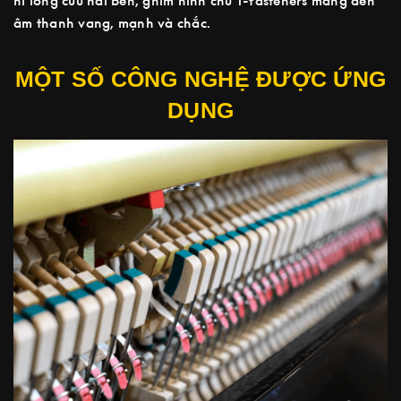
nỉ lông cừu hai bên, ghim hình chữ T-fasteners mang đến
âm thanh vang, mạnh và chắc.
MỘT SỐ CÔNG NGHỆ ĐƯỢC ỨNG
DỤNG