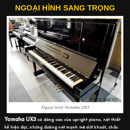
NGOẠI HÌNH SANG TRỌNG
Ngoại hình Yamaha UX3
Yamaha UX3
có dáng cao của upright piano, nét thiết
kế hiện đại, những đường nét mạnh mẽ dứt khoát, chắc