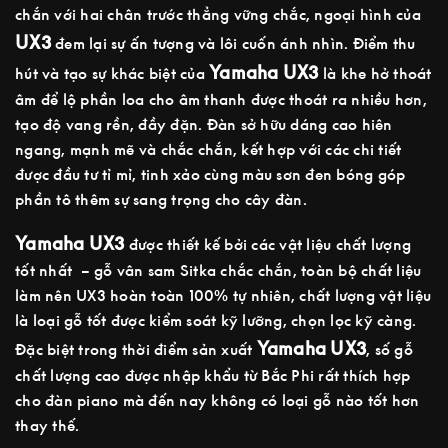
chắn với hai chân trước thẳng vững chắc, ngoại hình của
UX3
đem lại sự ấn tượng và lôi cuốn ánh nhìn. Điểm thu
Yamaha UX3
hút và tạo sự khác biệt của
là khe hở thoát
âm để lộ phần loa cho âm thanh được thoát ra nhiều hơn,
tạo độ vang rền, đầy đặn. Đàn sở hữu dáng cao hiên
ngang, mạnh mẽ và chắc chắn, kết hợp với các chi tiết
được đầu tư tỉ mỉ, tinh xảo cùng màu sơn đen bóng góp
phần tô thêm sự sang trọng cho cây đàn.
Yamaha UX3
được thiết kế bởi các vật liệu chất lượng
tốt nhất – gỗ vân sam Sitka chắc chắn, toàn bộ chất liệu
làm nên UX3 hoàn toàn 100% tự nhiên, chất lượng vật liệu
là loại gỗ tốt được kiểm soát kỹ lưỡng, chọn lọc kỹ càng.
Yamaha UX3
Đặc biệt trong thời điểm sản xuất
, số gỗ
chất lượng cao được nhập khẩu từ Bắc Phi rất thích hợp
cho đàn piano mà đến nay không có loại gỗ nào tốt hơn
thay thế.