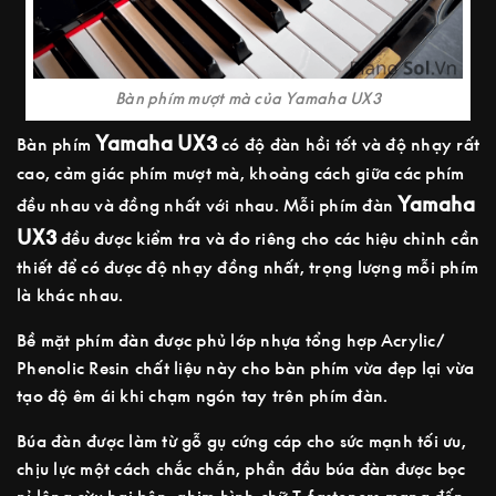
Bàn phím mượt mà của Yamaha UX3
Yamaha UX3
Bàn phím
có độ đàn hồi tốt và độ nhạy rất
cao, cảm giác phím mượt mà, khoảng cách giữa các phím
Yamaha
đều nhau và đồng nhất với nhau. Mỗi phím đàn
UX3
đều được kiểm tra và đo riêng cho các hiệu chỉnh cần
thiết để có được độ nhạy đồng nhất, trọng lượng mỗi phím
là khác nhau.
Bề mặt phím đàn được phủ lớp nhựa tổng hợp Acrylic/
Phenolic Resin chất liệu này cho bàn phím vừa đẹp lại vừa
tạo độ êm ái khi chạm ngón tay trên phím đàn.
Búa đàn được làm từ gỗ gụ cứng cáp cho sức mạnh tối ưu,
chịu lực một cách chắc chắn, phần đầu búa đàn được bọc