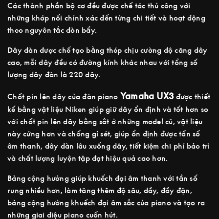
Các thành phần bộ cơ đều được chế tác thủ công với
những khớp nối chính xác đến từng chi tiết và hoạt động
theo nguyên tắc đòn bẩy.
Dây đàn được chế tạo bằng thép chịu cường độ căng dây
cao, mỗi dây đều có đường kính khác nhau với tổng số
lượng dây đàn là 220 dây.
Yamaha UX3
Chốt pin lên dây của đàn piano
được thiết
kế bằng vật liệu Niken giúp giữ dây ổn định và tốt hơn so
với chốt pin lên dây bằng sắt ở những model cũ, vật liệu
này cứng hơn và chống gỉ sét, giúp ổn định được tấn số
âm thanh, dây đàn lâu xuống dây, tiết kiệm chi phí bảo trì
và chất lượng luyện tập đạt hiệu quả cao hơn.
Bảng cộng hưởng giúp khuếch đại âm thanh với tần số
rung nhiều hơn, làm tăng thêm độ sâu, dầy, đầy đặn,
bảng cộng hưởng khuếch đại âm sắc của piano và tạo ra
những giai điệu piano cuốn hút.