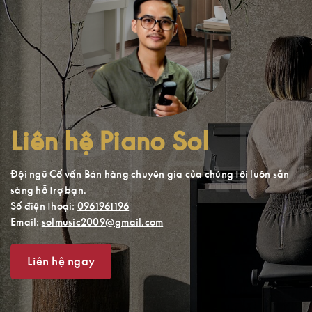
Liên hệ Piano Sol
Đội ngũ Cố vấn Bán hàng chuyên gia của chúng tôi luôn sẵn
sàng hỗ trợ bạn.
Số điện thoại:
0961961196
Email:
solmusic2009@gmail.com
Liên hệ ngay