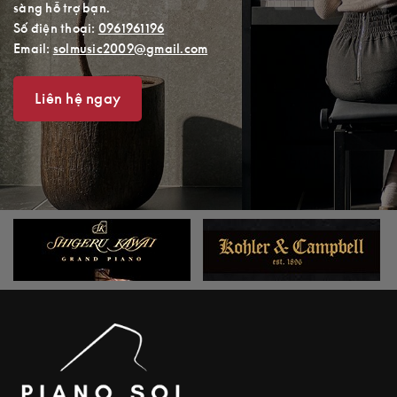
sàng hỗ trợ bạn.
Số điện thoại:
0961961196
Email:
solmusic2009@gmail.com
Liên hệ ngay