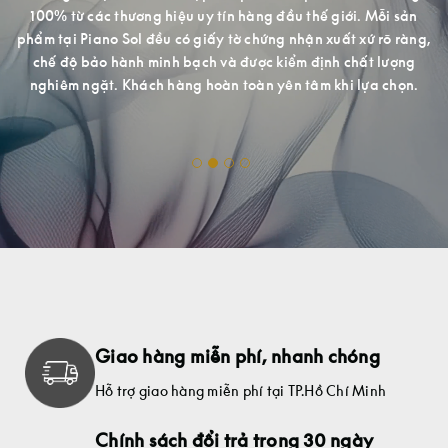
S
àn
100% từ các thương hiệu uy tín hàng đầu thế giới. Mỗi sản
n
phẩm tại Piano Sol đều có giấy tờ chứng nhận xuất xứ rõ ràng,
h.
chế độ bảo hành minh bạch và được kiểm định chất lượng
nghiêm ngặt. Khách hàng hoàn toàn yên tâm khi lựa chọn.
ợng
Giao hàng miễn phí, nhanh chóng
Hỗ trợ giao hàng miễn phí tại TP.Hồ Chí Minh
Chính sách đổi trả trong 30 ngày