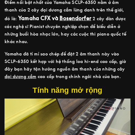
Điểm nổi bật nhất của Yamaha SCLP-6350 nằm ở âm
thanh của 2 cây đại dương cầm lừng danh trên thế giới,
Yamaha CFX và
Bosendorfer
đó là:
2 cây đàn được
các nghệ sĩ Pianist chuyên nghiệp chọn để biểu diễn ở
những buổi hòa nhạc lớn, hay các cuộc thi piano quốc tế
khác nhau.
Yamaha đã tỉ mỉ sao chép để đặt 2 âm thanh này vào
SCLP-6350 kết hợp với hệ thống loa hi-end cao cấp, giờ
đây bạn hãy tận hưởng nguồn âm thanh của những cây
đại dương cầm
cao cấp trong chính ngôi nhà của bạn.
Tính năng mở rộng