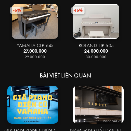
-6%
-16%
YAMAHA CLP-645
ROLAND HP-605
27.000.000
24.000.000
29.000.000
30.000.000
BÀI VIẾT LIÊN QUAN
GIÁ ĐÀN PIANO ĐIỆN CŨ YAMAHA | CẬP NHẬT MỚI NHẤT NĂM 2025
NĂM SẢN XUẤT ĐÀN PIANO ĐIỆN YAMAHA | TỪ NĂM 2010 ĐẾN NAY