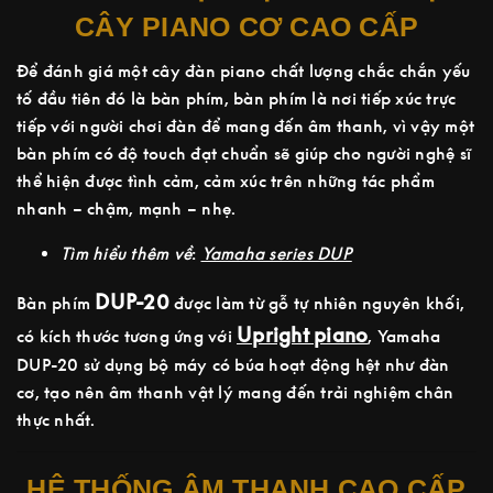
CÂY PIANO CƠ CAO CẤP
Để đánh giá một cây đàn piano chất lượng chắc chắn yếu
tố đầu tiên đó là bàn phím, bàn phím là nơi tiếp xúc trực
tiếp với người chơi đàn để mang đến âm thanh, vì vậy một
bàn phím có độ touch đạt chuẩn sẽ giúp cho người nghệ sĩ
thể hiện được tình cảm, cảm xúc trên những tác phẩm
nhanh – chậm, mạnh – nhẹ.
Tìm hiểu thêm về
:
Yamaha series DUP
DUP-20
Bàn phím
được làm từ gỗ tự nhiên nguyên khối,
Upright piano
có kích thước tương ứng với
, Yamaha
DUP-20 sử dụng bộ máy có búa hoạt động hệt như đàn
cơ, tạo nên âm thanh vật lý mang đến trải nghiệm chân
thực nhất.
HỆ THỐNG ÂM THANH CAO CẤP