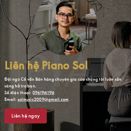
Liên hệ Piano Sol
Đội ngũ Cố vấn Bán hàng chuyên gia của chúng tôi luôn sẵn
sàng hỗ trợ bạn.
Số điện thoại:
0961961196
Email:
solmusic2009@gmail.com
Liên hệ ngay