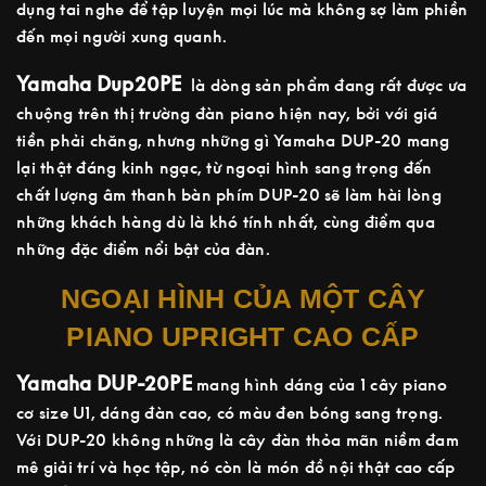
dụng tai nghe để tập luyện mọi lúc mà không sợ làm phiền
đến mọi người xung quanh.
Yamaha Dup20PE
là dòng sản phẩm đang rất được ưa
chuộng trên thị trường đàn piano hiện nay, bởi với giá
tiền phải chăng, nhưng những gì Yamaha DUP-20 mang
lại thật đáng kinh ngạc, từ ngoại hình sang trọng đến
chất lượng âm thanh bàn phím DUP-20 sẽ làm hài lòng
những khách hàng dù là khó tính nhất, cùng điểm qua
những đặc điểm nổi bật của đàn.
NGOẠI HÌNH CỦA MỘT CÂY
PIANO UPRIGHT CAO CẤP
Yamaha DUP-20PE
mang hình dáng của 1 cây piano
cơ size U1, dáng đàn cao, có màu đen bóng sang trọng.
Với DUP-20 không những là cây đàn thỏa mãn niềm đam
mê giải trí và học tập, nó còn là món đồ nội thật cao cấp