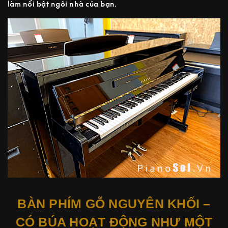
làm nổi bật ngôi nhà của bạn.
BÀN PHÍM GỖ NGUYÊN KHỐI –
CÓ BÚA HOẠT ĐỘNG NHƯ MỘT