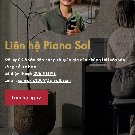
Liên hệ Piano Sol
Đội ngũ Cố vấn Bán hàng chuyên gia của chúng tôi luôn sẵn
sàng hỗ trợ bạn.
Số điện thoại:
0961961196
Email:
solmusic2009@gmail.com
Liên hệ ngay