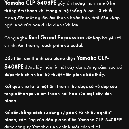
Yamaha CLP-S408PE
gây ấn tượng mạnh mẽ ở hệ
thống âm thanh khi trang bị hệ thống 6 loa – 3 chiều
mang đến một nguồn âm thanh hoàn hảo, trải đều khắp
ngôi nhà của bạn dù là diện tích lớn.
Real Grand Expression
Công nghệ
kết hợp ba yếu tố
chính: Âm thanh, touch phím và pedal.
Yamaha CLP-
Đầu tiên, âm thanh của
piano điện
S408PE
được lấy mẫu từ một cây đại dương cầm, sau đó
được tinh chỉnh bởi kỹ thuật viên piano bậc thầy.
Kết quả cho ta là một âm thanh thu được cả vẻ đẹp của
từng nốt nhạc và âm thanh hài hòa của một cây đàn
piano.
Kế đến, bằng cách sử dụng sự góp ý từ nhiều nghệ sĩ
piano, cảm ứng của đàn piano điện Yamaha CLP-S408PE
được công ty Yamaha tinh chỉnh một cách tỉ mỉ.