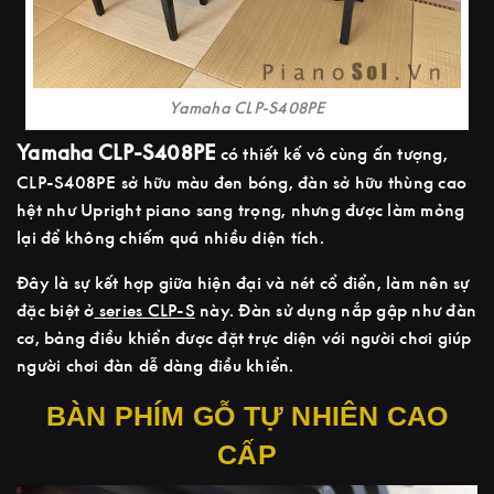
Yamaha CLP-S408PE
Yamaha CLP-S408PE
có thiết kế vô cùng ấn tượng,
CLP-S408PE sở hữu màu đen bóng, đàn sở hữu thùng cao
hệt như Upright piano sang trọng, nhưng được làm mỏng
lại để không chiếm quá nhiều diện tích.
Đây là sự kết hợp giữa hiện đại và nét cổ điển, làm nên sự
đặc biệt ở
series CLP-S
này. Đàn sử dụng nắp gập như đàn
cơ, bảng điều khiển được đặt trực diện với người chơi giúp
người chơi đàn dễ dàng điều khiển.
BÀN PHÍM GỖ TỰ NHIÊN CAO
CẤP