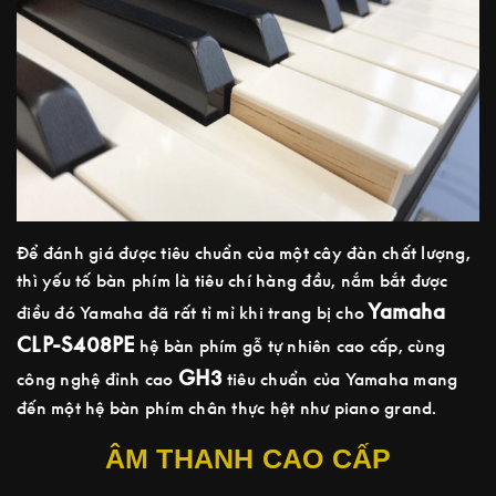
Để đánh giá được tiêu chuẩn của một cây đàn chất lượng,
thì yếu tố bàn phím là tiêu chí hàng đầu, nắm bắt được
Yamaha
điều đó Yamaha đã rất tỉ mỉ khi trang bị cho
CLP-S408PE
hệ bàn phím gỗ tự nhiên cao cấp, cùng
GH3
công nghệ đỉnh cao
tiêu chuẩn của Yamaha mang
đến một hệ bàn phím chân thực hệt như piano grand.
ÂM THANH CAO CẤP