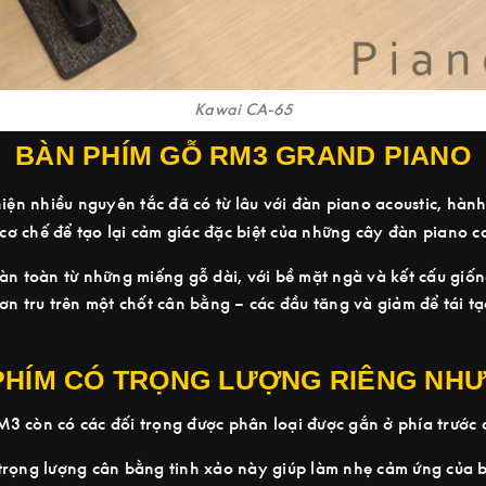
Kawai CA-65
BÀN PHÍM GỖ RM3 GRAND PIANO
iện nhiều nguyên tắc đã có từ lâu với đàn piano acoustic, h
 cơ chế để tạo lại cảm giác đặc biệt của những cây đàn piano c
oàn toàn từ những miếng gỗ dài, với bề mặt ngà và kết cấu gi
rơn tru trên một chốt cân bằng – các đầu tăng và giảm để tái 
PHÍM CÓ TRỌNG LƯỢNG RIÊNG NH
3 còn có các đối trọng được phân loại được gắn ở phía trước c
trọng lượng cân bằng tinh xảo này giúp làm nhẹ cảm ứng của 