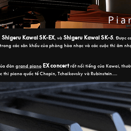
Shigeru Kawai SK-EX
Shigeru Kawai SK-5
a
, và
. Được c
rong các sân khấu của phòng hòa nhạc và các cuộc thi âm nhạc
EX concert
của đàn
grand piano
rất nổi tiếng của Kawai, thư
ộc thi piano quốc tế Chopin, Tchaikovsky và Rubinstein….