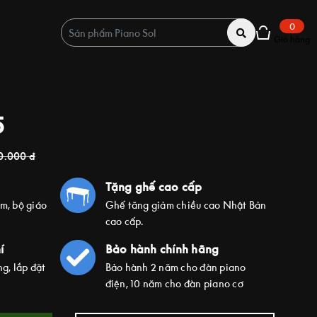
0
Giỏ hàng
5
0.000
đ
Tặng ghế cao cấp
ím, bộ giáo
Ghế tăng giảm chiều cao Nhật Bản
cao cấp.
í
Bảo hành chính hãng
g, lắp đặt
Bảo hành 2 năm cho đàn piano
điện, 10 năm cho đàn piano cơ