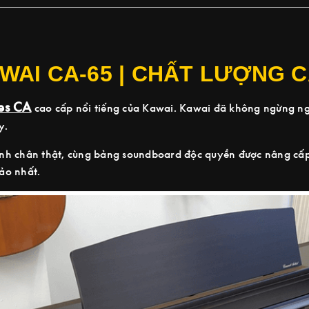
WAI CA-65 | CHẤT LƯỢNG 
ies CA
cao cấp nổi tiếng của Kawai. Kawai đã không ngừng ng
y.
nh chân thật, cùng bảng soundboard độc quyền được nâng cấp
ảo nhất.