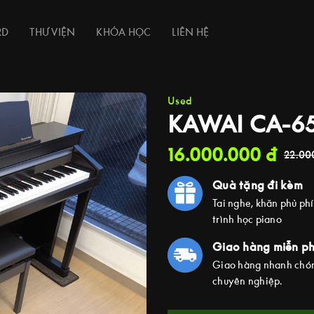
RD
THƯ VIỆN
KHÓA HỌC
LIÊN HỆ
Used
KAWAI CA-6
16.000.000
đ
22.00
Quà tặng đi kèm
Tai nghe, khăn phủ ph
trình học piano
Giao hàng miễn ph
Giao hàng nhanh chón
chuyên nghiệp.