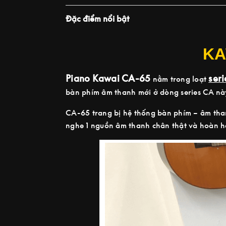
Đặc điểm nổi bật
KA
Piano Kawai CA-65
ser
nằm trong loạt
bàn phím âm thanh mới ở dòng series CA nà
CA-65 trang bị hệ thống bàn phím – âm tha
nghe 1 nguồn âm thanh chân thật và hoàn h