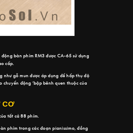
ành động bàn phím RM3 được CA-65 sử dụng
ao cấp.
ống như gỗ mun được áp dụng để hấp thụ độ
tạo chuyển động ‘bập bênh quen thuộc của
Ư CƠ
ủa tất cả 88 phím.
bàn phím trong các đoạn pianissimo, đồng