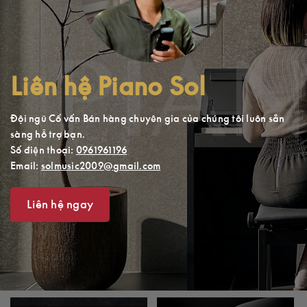
Liên hệ Piano Sol
Đội ngũ Cố vấn Bán hàng chuyên gia của chúng tôi luôn sẵn
sàng hỗ trợ bạn.
Số điện thoại:
0961961196
Email:
solmusic2009@gmail.com
Liên hệ ngay