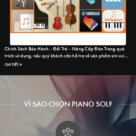
Chính Sách Bảo Hành – Đổi Trả – Nâng Cấp Đàn Trong quá
trình sử dụng, nếu quý khách cần hỗ trợ về sản phẩm xin vui
lòng gọi cho chúng tôi, đội ngũ kỹ thuật luôn sẵn sàng hỗ trợ
CHI TIẾT
quý khách 24/7 Hotline: 08.5959.4949 ____ Dịch Vụ Nâng
Cấp Đàn Piano Piano Sol hỗ trợ ...
Read more
VÌ SAO CHỌN PIANO SOL?