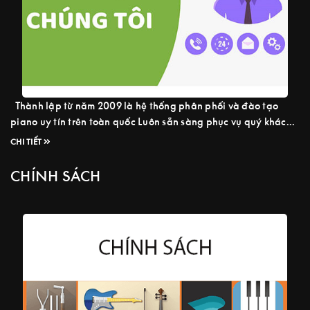
Thành lập từ năm 2009 là hệ thống phân phối và đào tạo
piano uy tín trên toàn quốc Luôn sẵn sàng phục vụ quý khách
24/7 Hotline : 08.5959.4949 Piano Sol nhập khẩu Piano cơ và
CHI TIẾT
điện đầy đủ chứng nhận xuất xứ và chất lượng CO & CQ từ
Nhật – Đức ...
Read more
CHÍNH SÁCH