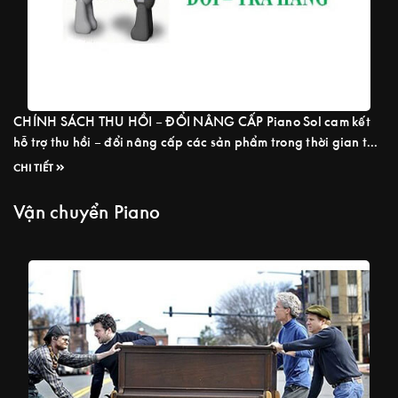
CHÍNH SÁCH THU HỒI – ĐỔI NÂNG CẤP Piano Sol cam kết
hỗ trợ thu hồi – đổi nâng cấp các sản phẩm trong thời gian tối
đa 3 năm và được mua từ hệ thống cửa hàng Piano Sol, với
CHI TIẾT
những ưu đãi tốt nhất dành cho khách hàng. CHÍNH SÁCH
ĐỔI NÂNG CẤP ...
Read more
Vận chuyển Piano