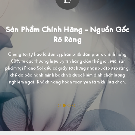
ồn Gốc
Trải Nghiệm Mua Sắm Đẳng C
Với mong muốn mang đến cho khách hàng tại Việt Na
tiếp cận những dòng sản phẩm cao cấp, chất lượng cao
hính hãng
Sol trang bị một không gian chuyên nghiệp lịch sự, nhi
. Mỗi sản
mã cho quý khách hàng hài lòng khi đến trải nghiệm v
xứ rõ ràng,
sắm.
ất lượng
lựa chọn.