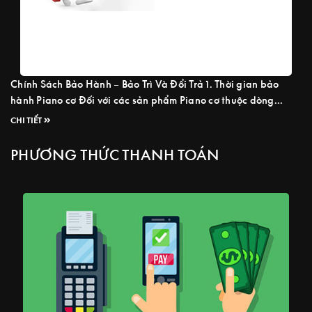
Chính Sách Bảo Hành – Bảo Trì Và Đổi Trả 1. Thời gian bảo
hành Piano cơ Đối với các sản phẩm Piano cơ thuộc dòng
Upright Piano và Grand Piano sẽ được bảo hành khi phát sinh
CHI TIẾT
các lỗi do nhà sản xuất như: Lỗi Pedal, phím đàn bị lún, kẹt, lỗi
búa đàn bung phím, ...
Read more
PHƯƠNG THỨC THANH TOÁN