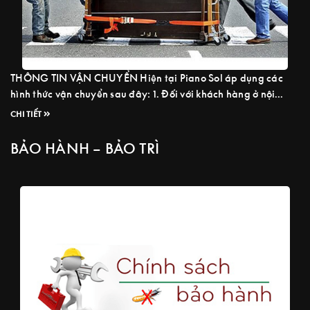
THÔNG TIN VẬN CHUYỂN Hiện tại Piano Sol áp dụng các
hình thức vận chuyển sau đây: 1. Đối với khách hàng ở nội
thành TPHCM Giao đàn trong vòng 24h-48h, thu tiền tận nơi,
CHI TIẾT
miễn phí vận chuyển. 2. Đối với khách hàng ở tỉnh Chi phí và
thời gian tùy thuộc vào đơn ...
Read more
BẢO HÀNH – BẢO TRÌ