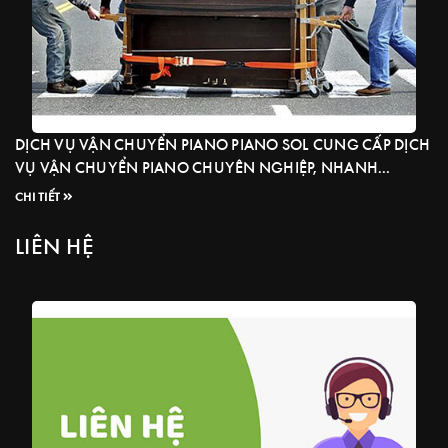
DỊCH VỤ VẬN CHUYỂN PIANO PIANO SOL CUNG CẤP DỊCH
VỤ VẬN CHUYỂN PIANO CHUYÊN NGHIỆP, NHANH
CHÓNG, CHÍNH XÁC VÀ AN TOÀN TUYỆT ĐỐI CÂY PIANO
CHI TIẾT
CỦA QUÝ KHÁCH. Hơn 25 năm kinh nghiệm trong nghề từ
piano cơ Upright đến Grand, cùng đội ngũ nhân viên được
LIÊN HỆ
đào tạo tĩ mĩ chuyên sâu ...
Read more