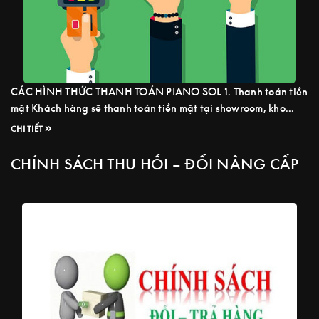
CÁC HÌNH THỨC THANH TOÁN PIANO SOL 1. Thanh toán tiền
mặt Khách hàng sẽ thanh toán tiền mặt tại showroom, kho
hoặc tại nhà khi nhận hàng (đặt cọc trước tối thiểu 10%). 2.
CHI TIẾT
Chuyển khoản thanh toán Thanh toán chuyển khoản qua
Piano Sol tài khoản Ngân Hàng Quân Đội MB ...
Read more
CHÍNH SÁCH THU HỒI – ĐỔI NÂNG CẤP